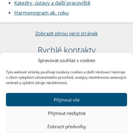
Katedry, ústavy a další pracoviště
Harmonogram ak. roku
Zobrazit plnou verzi stránek
Rychlé kontakty
Spravovat souhlas s cookies
Filozofická fakulta
Univerzita Karlova
Tyto webové stránky používají soubory cookies a další sledovací nástroje
nám. Jana Palacha 1/2
s cílem vylepšení uživatelského prostředí, analýzy návštěvnosti webových
116 38 Praha 1
stránek a zjištění zdroje návštěvnosti.
IČO: 00216208
DIČ: CZ00216208
Přijmout vše
Další kontakty
Přijmout nezbytné
Podatelna
Zobrazit předvolby