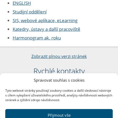
ENGLISH
Studijní oddělení
SIS, webové aplikace, eLearning
Katedry, ústavy a další pracoviště
Harmonogram ak. roku
Zobrazit plnou verzi stránek
Rychlé kontakty
Spravovat souhlas s cookies
Filozofická fakulta
Univerzita Karlova
Tyto webové stránky používají soubory cookies a další sledovací nástroje
nám. Jana Palacha 1/2
s cílem vylepšení uživatelského prostředí, analýzy návštěvnosti webových
116 38 Praha 1
stránek a zjištění zdroje návštěvnosti.
IČO: 00216208
DIČ: CZ00216208
Přijmout vše