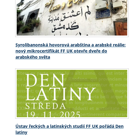
Syrolibanonská hovorová arabština a arabské reálie:
nový mikrocertifikát FF UK otevře dveře do
arabského světa
Ústav řeckých a latinských studií FF UK pořádá Den
latiny