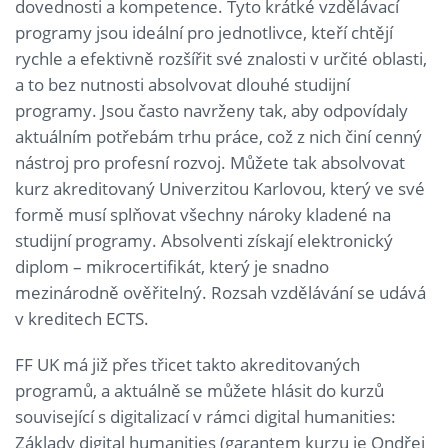
dovednosti a kompetence. Tyto krátké vzdělávací
programy jsou ideální pro jednotlivce, kteří chtějí
rychle a efektivně rozšířit své znalosti v určité oblasti,
a to bez nutnosti absolvovat dlouhé studijní
programy. Jsou často navrženy tak, aby odpovídaly
aktuálním potřebám trhu práce, což z nich činí cenný
nástroj pro profesní rozvoj. Můžete tak absolvovat
kurz akreditovaný Univerzitou Karlovou, který ve své
formě musí splňovat všechny nároky kladené na
studijní programy. Absolventi získají elektronický
diplom – mikrocertifikát, který je snadno
mezinárodně ověřitelný. Rozsah vzdělávání se udává
v kreditech ECTS.
FF UK má již přes třicet takto akreditovaných
programů, a aktuálně se můžete hlásit do kurzů
související s digitalizací v rámci digital humanities:
Základy digital humanities (garantem kurzu je Ondřej