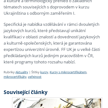
a kultuře a terminologický přehled o základních
tématech souvisejících s doprovodem v kurzu
Ukrajinština s odborným zaměřením I.
Specifická je nabídka vzdělávání v rámci dvouletých
jazykových kurzů, které představují unikátní
kvalifikaci v oblasti znalostí a dovedností jazykových
a kulturně-společenských, která je garantována
expertízou univerzitní úrovně. FF UK je u velké části
předkládaných kurzů jediným pracovištěm v ČR,
které programy tohoto rozsahu nabízí.
Rubriky
Aktuality
|
Štítky
kurzy
,
Kurzy s mikrocertifikátem
,
mikrocertifikáty
,
veřejnost
Související články