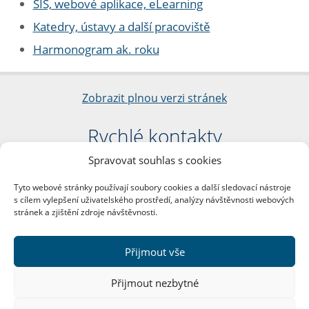
SIS, webové aplikace, eLearning
Katedry, ústavy a další pracoviště
Harmonogram ak. roku
Zobrazit plnou verzi stránek
Rychlé kontakty
Spravovat souhlas s cookies
Filozofická fakulta
Univerzita Karlova
Tyto webové stránky používají soubory cookies a další sledovací nástroje
nám. Jana Palacha 1/2
s cílem vylepšení uživatelského prostředí, analýzy návštěvnosti webových
116 38 Praha 1
stránek a zjištění zdroje návštěvnosti.
IČO: 00216208
DIČ: CZ00216208
Přijmout vše
Další kontakty
Přijmout nezbytné
Podatelna