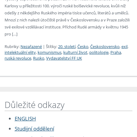
Karlovy u příležitosti 100. výročí ruské bolševické revoluce, kvůli níž
odešly z někdejšího Ruského impéria tisíce učenců, literátů a umělců.
Mnozí z nich nalezli útočiště právě v Československu a v Praze založili
své exilové vzdělávací instituce. Příchod Rudé armády v květnu 1945
pro […]
Rubriky:
Nezařazené
|
Štítky:
20. století
,
Česko
,
Československo
,
exil
,
intelektuální elity
,
komunismus
,
kulturní život
,
politologie
,
Praha
,
ruská revoluce
,
Rusko
,
Vydavatelství FF UK
Důležité odkazy
ENGLISH
Studijní oddělení