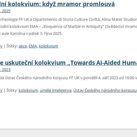
ní kolokvium: když mramor promlouvá
8. 2025
rcheologie FF UK a Dipartimento di Storia Culture Civiltà, Alma Mater Studio
odní kolokvium EMA – „Eloquence of Marble in Antiquity“ (Svědectví mramor
 aule Karolina v pátek 3. října 2025.
ty
|
Štítky:
akce
,
EMA
,
kolokvium
se uskuteční kolokvium „Towards AI-Aided Huma
8. 2023
á Ústav Českého národního korpusu FF UK v pondělí 4. září 2023 od 10:00 v
ty
|
Štítky:
kolokvium
,
umělá inteligence
,
Ústav Českého národního korpusu