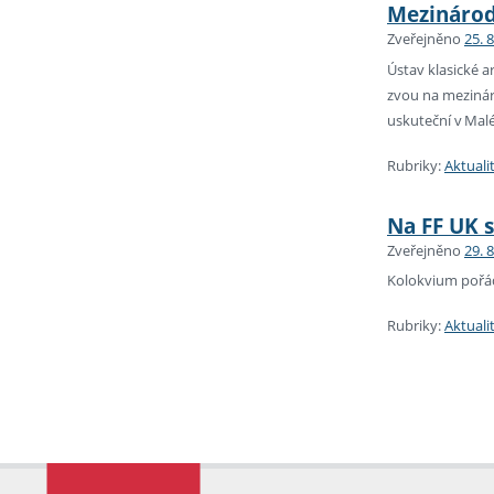
Mezinárod
Zveřejněno
25. 
Ústav klasické a
zvou na mezinár
uskuteční v Malé
Rubriky:
Aktuali
Na FF UK 
Zveřejněno
29. 
Kolokvium pořád
Rubriky:
Aktuali