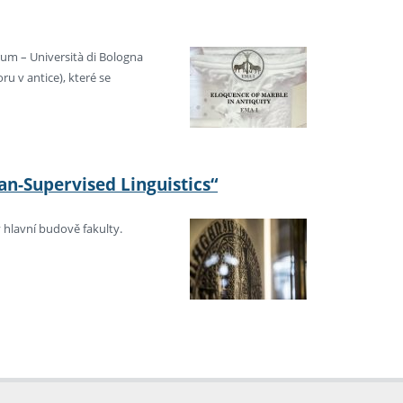
rum – Università di Bologna
u v antice), které se
n-Supervised Linguistics“
 hlavní budově fakulty.