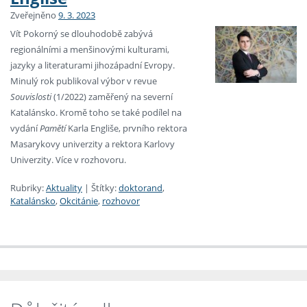
Zveřejněno
9. 3. 2023
Vít Pokorný se dlouhodobě zabývá
regionálními a menšinovými kulturami,
jazyky a literaturami jihozápadní Evropy.
Minulý rok publikoval výbor v revue
Souvislosti
(1/2022) zaměřený na severní
Katalánsko. Kromě toho se také podílel na
vydání
Pamětí
Karla Engliše, prvního rektora
Masarykovy univerzity a rektora Karlovy
Univerzity. Více v rozhovoru.
Rubriky:
Aktuality
|
Štítky:
doktorand
,
Katalánsko
,
Okcitánie
,
rozhovor