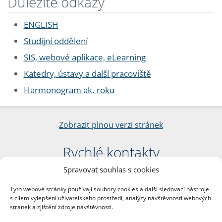
Důležité odkazy
ENGLISH
Studijní oddělení
SIS, webové aplikace, eLearning
Katedry, ústavy a další pracoviště
Harmonogram ak. roku
Zobrazit plnou verzi stránek
Rychlé kontakty
Spravovat souhlas s cookies
Filozofická fakulta
Univerzita Karlova
Tyto webové stránky používají soubory cookies a další sledovací nástroje
nám. Jana Palacha 1/2
s cílem vylepšení uživatelského prostředí, analýzy návštěvnosti webových
116 38 Praha 1
stránek a zjištění zdroje návštěvnosti.
IČO: 00216208