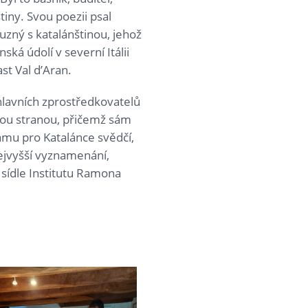
tiny. Svou poezii psal
buzný s katalánštinou, jehož
ská údolí v severní Itálii
st Val d’Aran.
hlavních zprostředkovatelů
kou stranou, přičemž sám
amu pro Katalánce svědčí,
nejvyšší vyznamenání,
sídle Institutu Ramona