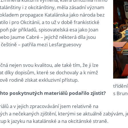
talánštiny i z okcitánštiny, měla zásadní význam
pokladem propagace Katalánska jako národa bez
tilo i pro Okcitánii, a to už v době frankistické
poň pár příkladů, spisovatelská esa jako Joan
bo Jaume Cabré – jejichž některá díla jsou
eštině – patřila mezi Lesfarguesovy
ná nejen svou kvalitou, ale také tím, že ji lze
 díky dopisům, které se dochovaly a k nimž
vě rodině získat exkluzivní přístup.
třídění
hto poskytnutých materiálů podařilo zjistit?
s Bru
álů a v jejich zpracovávání jsem relativně na
tých a nečekaných zjištění, kterými se aktuálně zabývám, je
tup k jazyku na katalánské a na okcitánské straně.