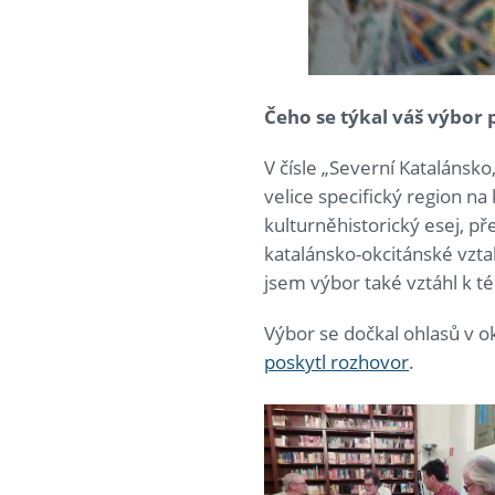
Čeho se týkal váš výbor
V čísle „Severní Katalánsko,
velice specifický region 
kulturněhistorický esej, př
katalánsko-okcitánské vztah
jsem výbor také vztáhl k t
Výbor se dočkal ohlasů v 
poskytl rozhovor
.