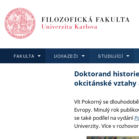
FAKULTA
UCHAZEČI
STUDUJÍCÍ
Doktorand historie
FAKULTA
UCHAZEČI
STUDUJÍCÍ
VĚDA A VÝZKUM
ZAHRANIČÍ
Struktura a
Co studova
Bakalářsk
O vědě a 
Aktuální n
okcitánské vztahy 
Dozvědět se více
Podat přihlášku
Dozvědět se více
Dozvědět se více
Dozvědět se více
Strategie 
Učitelské 
Doktorské
Akademické
Vyjíždějící
Vít Pokorný se dlouhodobě 
Podpora a
Informace 
Rigorózní 
Granty a p
Přijíždějíc
Evropy. Minulý rok publiko
se také podílel na vydání
P
Absolventi
Vyjíždějíc
Univerzity. Více v rozhovor
Fakultní š