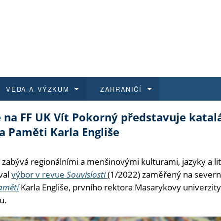
VĚDA A VÝZKUM
ZAHRANIČÍ
 na FF UK Vít Pokorný představuje katal
 historie
t a jak se přihlásit
é a magisterské studium
výzkumu na FF UK
abídky a výběrová řízení
Pro m
Kurzy
Kurzy
Trans
Přijíž
a Paměti Karla Engliše
a další dokumenty
studijní programy
 studium
 kvalifikace
 studenti
Kniho
Progr
Studu
Vědec
Mimof
zabývá regionálními a menšinovými kulturami, jazyky a li
 benefity pro zaměstnance
k průběhu přijímaček
řízení
rojekty
í studenti
E-sho
Univer
Podpor
Publi
East 
val
výbor v revue
Souvislosti
(1/2022) zaměřený na severn
amětí
Karla Engliše, prvního rektora Masarykovy univerzity
 fakulty
í zaměstnanci
Výběr
u.
koly FF UK
Vydav