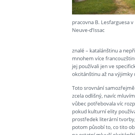
pracovna B. Lesfarguesa v 
Neuve-d’Issac
znalé – katalánštinu a nepř
mnohem více francouzštinu. 
jej používali jen ve specif
okcitánštinu až na výjimky 
Toto srovnání samozřejmě 
zcela odlišný, navíc mluvím
vůbec potřebovala víc rozp
pokud kulturní elity používaj
prostředek literární tvorb
potom působí to, co tito ob
na ostatní mluvčí okcitánšti