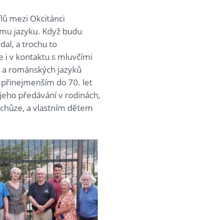
ílů mezi Okcitánci
nímu jazyku. Když budu
dal, a trochu to
 i v kontaktu s mluvčími
né a románských jazyků
ly přinejmenším do 70. let
 jeho předávání v rodinách,
 schůze, a vlastním dětem