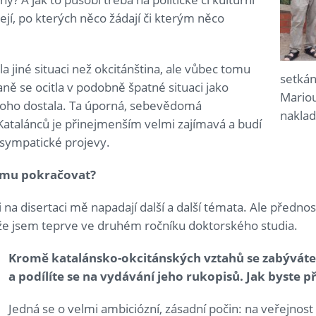
cejí, po kterých něco žádají či kterým něco
la jiné situaci než okcitánština, ale vůbec tomu
setkán
ě se ocitla v podobně špatné situaci jako
Mariou
z toho dostala. Ta úporná, sebevědomá
naklad
Katalánců je přinejmenším velmi zajímavá a budí
 sympatické projevy.
umu pokračovat?
ci na disertaci mě napadají další a další témata. Ale před
, že jsem teprve ve druhém ročníku doktorského studia.
Kromě katalánsko-okcitánských vztahů se zabýváte 
a podílíte se na vydávání jeho rukopisů. Jak byste p
Jedná se o velmi ambiciózní, zásadní počin: na veřejnost