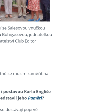
í se Salesovou vnučkou
 Bohigasovou, jednatelkou
atelství Club Editor
nostně se musím zaměřit na
i postavou Karla Engliše
ředstavil jeho
Paměti
?
 se dostávají poprvé