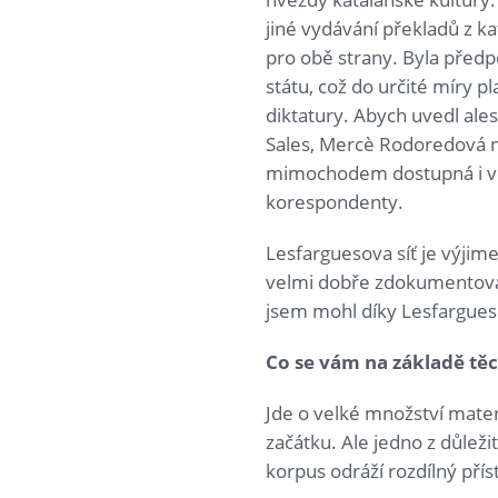
jiné vydávání překladů z ka
pro obě strany. Byla před
státu, což do určité míry pla
diktatury. Abych uvedl ales
Sales, Mercè Rodoredová ne
mimochodem dostupná i v č
korespondenty.
Lesfarguesova síť je výjimeč
velmi dobře zdokumentovat
jsem mohl díky Lesfargueso
Co se vám na základě těc
Jde o velké množství materi
začátku. Ale jedno z důleži
korpus odráží rozdílný přís