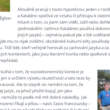
Aktuálně pracuji s touto hypotézou: jeden z rozd
a Katalánci spočívá ve vztahu či přístupu k vlast
Église-
mluvit o tom, co jsem sám viděl, zažil nebo dohle
zjednoduším: zatímco Katalánec používá dokonce
jiných jazyků – zejména pokud jde o lidi vzděla
ijde mu to nijak zvláštní, okcitánské kulturní elity používa
Titíž lidé, kteří veřejně horovali za zachování jazyka a za
ických kontextech, jako jsou literární tvorba nebo spolkové
nepředali.
kulhá v tom, že socioekonomický kontext je
 jen o určitém výseku skutečnosti a tato teze by
racovat. Ale to stejně nic nemění na tom, že
í jazyk, za jehož přežití bojují, jen jako
y, nemůže to podle mě mít dobré následky. Jak
rozenci říkají a píšou – navíc často francouzsky –
ny? A jak to působí třeba na politické či kulturní