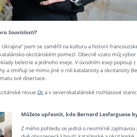
 pro
Souvislosti
?
 Ukrajina“ jsem se zaměřil na kulturu a historii francouzské
na katalánsko-okcitánském pomezí. Obecně vzato můj výbor
eklady beletrie a jednoho eseje. V úvodním eseji popisuji z 
y a zmiňuji se mimo jiné o roli katalanisty a okcitanisty 
ématu své disertace.
okcitánské revue
Oc
a v severokatalánské rozhlasové stanic
Můžete upřesnit, kdo Bernard Lesfarguese by
Z mého pohledu se jedná o nesmírně zajímavou p
dvě obrozenecká hnutí: katalánské a okcitánské. B