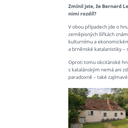
Zmínil jste, že Bernard 
nimi rozdíl?
V obou případech jde o hnu
zeměpisných šířkách známe s
kulturnímu a ekonomickému
a brněnské katalanistiky – s
Oproti tomu okcitánské hnu
s katalánským nemá ani zd
paradoxně – také zajímavé