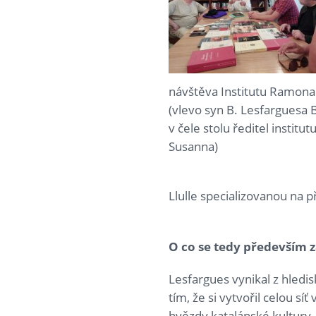
návštěva Institutu Ramona 
(vlevo syn B. Lesfarguesa 
v čele stolu ředitel institut
Susanna)
Llulle specializovanou na p
O co se tedy především z
Lesfargues vynikal z hledi
tím, že si vytvořil celou síť
hvězdy katalánské kultury