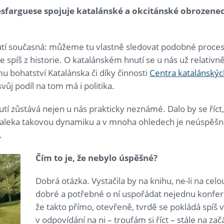
Lesfarguese spojuje katalánské a okcitánské obrozenec
tí současná: můžeme tu vlastně sledovat podobné procesy
píš z historie. O katalánském hnutí se u nás už relativně v
 bohatství Katalánska či díky činnosti
Centra katalánských
vůj podíl na tom má i politika.
tí zůstává nejen u nás prakticky neznámé. Dalo by se říct,
aleka takovou dynamiku a v mnoha ohledech je neúspěšné
.
Čím to je, že nebylo úspěšné?
Dobrá otázka. Vystačila by na knihu, ne-li na cel
dobré a potřebné o ní uspořádat nejednu konfe
že takto přímo, otevřeně, tvrdě se pokládá spíš 
v odpovídání na ni – troufám si říct – stále na zač