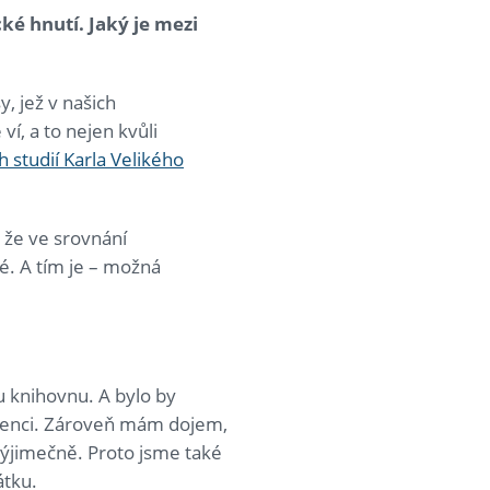
ké hnutí. Jaký je mezi
, jež v našich
í, a to nejen kvůli
 studií Karla Velikého
 že ve srovnání
. A tím je – možná
ou knihovnu. A bylo by
renci. Zároveň mám dojem,
výjimečně. Proto jsme také
átku.