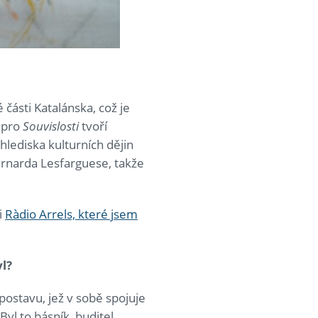
 části Katalánska, což je
 pro
Souvislosti
tvoří
hlediska kulturních dějin
Bernarda Lesfarguese, takže
i
Ràdio Arrels, které jsem
l?
ostavu, jež v sobě spojuje
yl to básník, buditel,