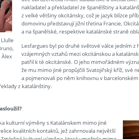
nakladatel a překladatel ze španělštiny a katalánš
z velké většiny okcitánsky, což je jazyk blízce pří
domovinu představují jižní třetina Francie, Okcitán
a na španělské, respektive katalánské straně obla
Llulle
Lesfargues byl po druhé světové válce jedním z 
Bruno,
vzájemných vztahů mezi okcitánskou a kataláns
u Àlex
patřil k té okcitánské. O jeho mimořádném význ
že mu mimo jiné propůjčili Svatojiřský kříž, své 
a pojmenovali po něm knihovnu v barcelonském 
řeklady z katalánštiny.
asloužil?
ska kulturní výměny s Katalánskem mimo jiné
 velice kvalitních kontaktů, jež zahrnovala největší
. Zmíněná kulturní výměna, která umožnila mimo