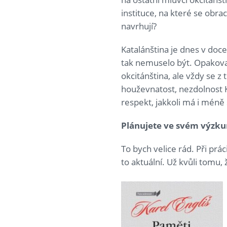
instituce, na které se obra
navrhují?
Katalánština je dnes v doce
tak nemuselo být. Opakovan
okcitánština, ale vždy se 
houževnatost, nezdolnost 
respekt, jakkoli má i méně
Plánujete ve svém výzk
To bych velice rád. Při prá
to aktuální. Už kvůli tomu