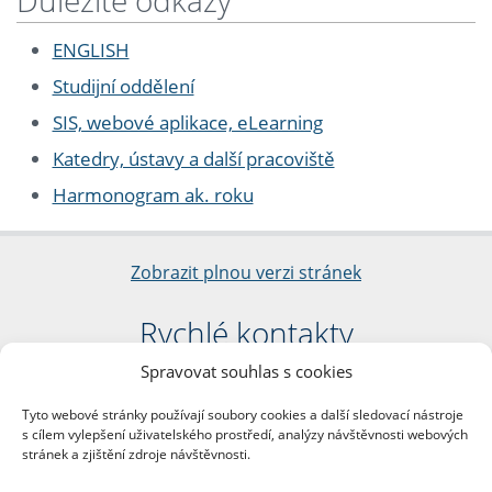
Důležité odkazy
ENGLISH
Studijní oddělení
SIS, webové aplikace, eLearning
Katedry, ústavy a další pracoviště
Harmonogram ak. roku
Zobrazit plnou verzi stránek
Rychlé kontakty
Spravovat souhlas s cookies
Filozofická fakulta
Univerzita Karlova
Tyto webové stránky používají soubory cookies a další sledovací nástroje
nám. Jana Palacha 1/2
s cílem vylepšení uživatelského prostředí, analýzy návštěvnosti webových
116 38 Praha 1
stránek a zjištění zdroje návštěvnosti.
IČO: 00216208