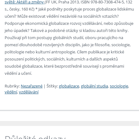
světě: Aktéři a změny
(FF UK, Praha 2013, ISBN 978-80-7308-474-5, 132
s., česky, 160 Kč) * Jaké podněty poskytuje proces globalizace lidskému
učení? Může existovat vědění nezávislé na sociálních vztazích?
Podporuje ekonomická globalizace rozvoj vzdělávání, nebo způsobuje
jeho úpadek? Takové a podobné otázky si kladou autoři této knihy.
Používají při tom postupy globálních studií, oboru pracujícího na
pomezí dlouhodobě rozvíjených disciplín, jako je filosofie, sociologie,
politologie nebo kulturní antropologie. Cílem publikace je kritické
posouzení politických, sociálních, kulturních a dalších aspektů
soudobé globalizace, které bezprostředně souvisejí s proměnami
vědění a učení.
Rubriky:
Nezařazené
|
Štítky:
globalizace
,
globální studia
,
sociologie
,
vědění
,
vzdělávání