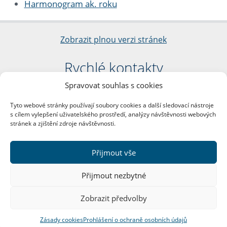
Harmonogram ak. roku
Zobrazit plnou verzi stránek
Rychlé kontakty
Spravovat souhlas s cookies
Filozofická fakulta
Univerzita Karlova
Tyto webové stránky používají soubory cookies a další sledovací nástroje
nám. Jana Palacha 1/2
s cílem vylepšení uživatelského prostředí, analýzy návštěvnosti webových
116 38 Praha 1
stránek a zjištění zdroje návštěvnosti.
IČO: 00216208
DIČ: CZ00216208
Přijmout vše
Další kontakty
Přijmout nezbytné
Podatelna
Zobrazit předvolby
Zásady cookies
Prohlášení o ochraně osobních údajů