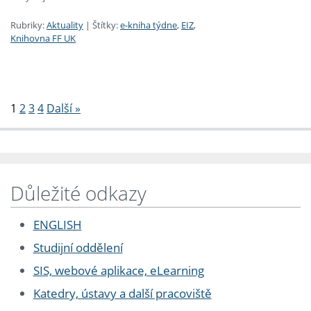
Rubriky:
Aktuality
|
Štítky:
e-kniha týdne
,
EIZ
,
Knihovna FF UK
Stránkování
1
2
3
4
Další »
Důležité odkazy
ENGLISH
Studijní oddělení
SIS, webové aplikace, eLearning
Katedry, ústavy a další pracoviště