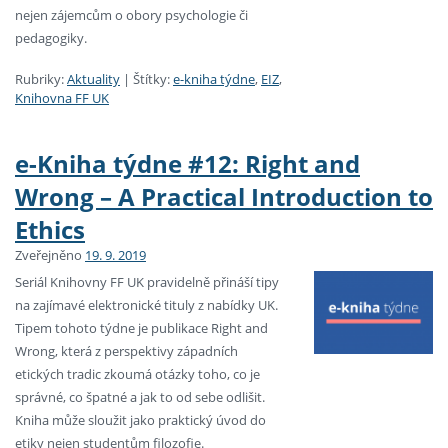
nejen zájemcům o obory psychologie či
pedagogiky.
Rubriky:
Aktuality
|
Štítky:
e-kniha týdne
,
EIZ
,
Knihovna FF UK
e-Kniha týdne #12: Right and
Wrong – A Practical Introduction to
Ethics
Zveřejněno
19. 9. 2019
Seriál Knihovny FF UK pravidelně přináší tipy
na zajímavé elektronické tituly z nabídky UK.
Tipem tohoto týdne je publikace Right and
Wrong, která z perspektivy západních
etických tradic zkoumá otázky toho, co je
správné, co špatné a jak to od sebe odlišit.
Kniha může sloužit jako praktický úvod do
etiky nejen studentům filozofie.