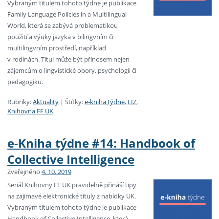
Vybraným titulem tohoto týdne je publikace
Family Language Policies in a Multilingual
World, která se zabývá problematikou
použití a výuky jazyka v bilingvním či
multilingvním prostředí, například
v rodinách. Titul může být přínosem nejen
zájemcům o lingvistické obory, psychologii či
pedagogiku.
Rubriky:
Aktuality
|
Štítky:
e-kniha týdne
,
EIZ
,
Knihovna FF UK
e-Kniha týdne #14: Handbook of
Collective Intelligence
Zveřejněno
4. 10. 2019
Seriál Knihovny FF UK pravidelně přináší tipy
na zajímavé elektronické tituly z nabídky UK.
Vybraným titulem tohoto týdne je publikace
Handbook of Collective Intelligence, která