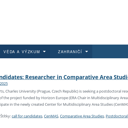
VĚDA A VÝZKUM
ZAHRANIČÍ
 historie
t a jak se přihlásit
é a magisterské studium
výzkumu na FF UK
abídky a výběrová řízení
Pro m
Kurzy
Kurzy
Trans
Přijíž
andidates: Researcher in Comparative Area Studie
 2025
a další dokumenty
studijní programy
 studium
 kvalifikace
 studenti
Kniho
Progr
Studu
Vědec
Mimof
rts, Charles University (Prague, Czech Republic) is seeking a postdoctoral re
 of the project funded by Horizon Europe (ERA Chair in Multidisciplinary Area
 benefity pro zaměstnance
k průběhu přijímaček
řízení
rojekty
í studenti
E-sho
Univer
Podpor
Publi
East 
icipate in the newly created Center for Multidisciplinary Area Studies (CenMAS
 fakulty
í zaměstnanci
Výběr
|
Štítky:
call for candidates
,
CenMAS
,
Comparative Area Studies
,
Postdoctoral 
koly FF UK
Vydav