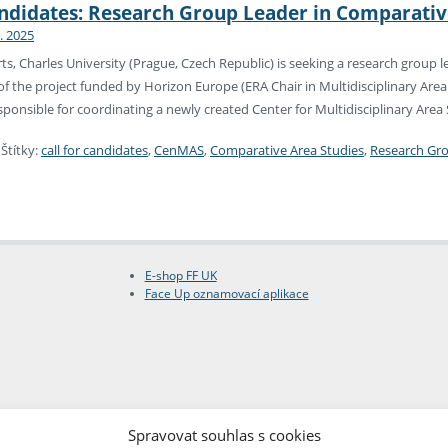
andidates: Research Group Leader in Comparativ
7. 2025
rts, Charles University (Prague, Czech Republic) is seeking a research group 
 of the project funded by Horizon Europe (ERA Chair in Multidisciplinary Area
esponsible for coordinating a newly created Center for Multidisciplinary Are
|
Štítky:
call for candidates
,
CenMAS
,
Comparative Area Studies
,
Research Gr
E-shop FF UK
Face Up oznamovací aplikace
Spravovat souhlas s cookies