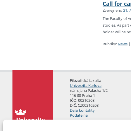
Call for c
Zveřejněno
31. 
The Faculty of A
studies. As part
holder will be r
Rubriky:
News
Filozofická fakulta
Univerzita Karlova
nám. Jana Palacha 1/2
116 38 Praha 1
IČO: 00216208
DIČ: CZ00216208
Další kontakty
Podatelna