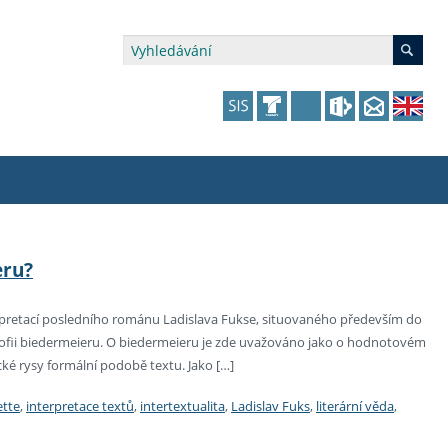
édia a veřejnost
 dalšího vzdělávání
 dalšího vzdělávání
fer & Impact Office
dějící zaměstnanci
eru?
vna
amy s mikrocertifikátem
jící se specifickými potřebami
ké ceny a fondy
akultní financování výjezdů
erpretací posledního románu Ladislava Fukse, situovaného především do
ozofii biedermeieru. O biedermeieru je zde uvažováno jako o hodnotovém
p fakulty
zita třetího věku
a a benefity pro studující
kace
and Central European Studies
ické rysy formální podobě textu. Jako […]
ová řízení
ette
,
interpretace textů
,
intertextualita
,
Ladislav Fuks
,
literární věda
,
atelství FF UK