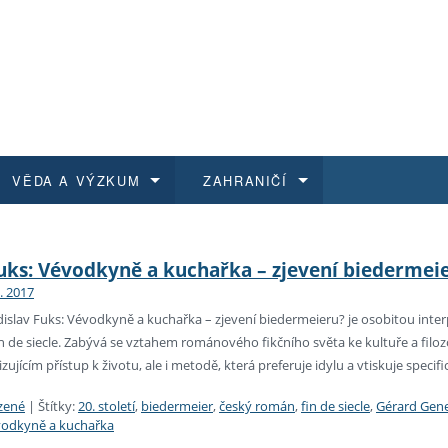
VĚDA A VÝZKUM
ZAHRANIČÍ
 historie
t a jak se přihlásit
é a magisterské studium
výzkumu na FF UK
abídky a výběrová řízení
Pro m
Kurzy
Kurzy
Trans
Přijíž
Fuks: Vévodkyně a kuchařka – zjevení biedermei
1. 2017
a další dokumenty
studijní programy
 studium
 kvalifikace
 studenti
Kniho
Progr
Studu
Vědec
Mimof
adislav Fuks: Vévodkyně a kuchařka – zjevení biedermeieru? je osobitou int
in de siecle. Zabývá se vztahem románového fikčního světa ke kultuře a fil
 benefity pro zaměstnance
k průběhu přijímacího řízení
řízení
rojekty
í studenti
E-sho
Univer
Podpor
Publi
East 
jícím přístup k životu, ale i metodě, která preferuje idylu a vtiskuje specif
 fakulty
í zaměstnanci
Výběr
zené
|
Štítky:
20. století
,
biedermeier
,
český román
,
fin de siecle
,
Gérard Gen
odkyně a kuchařka
koly FF UK
Vydav