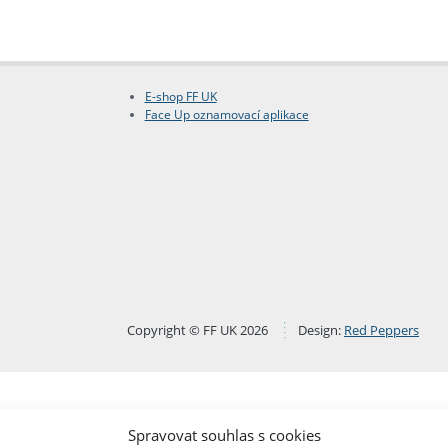
E-shop FF UK
Face Up oznamovací aplikace
Copyright © FF UK 2026
Design:
Red Peppers
Spravovat souhlas s cookies