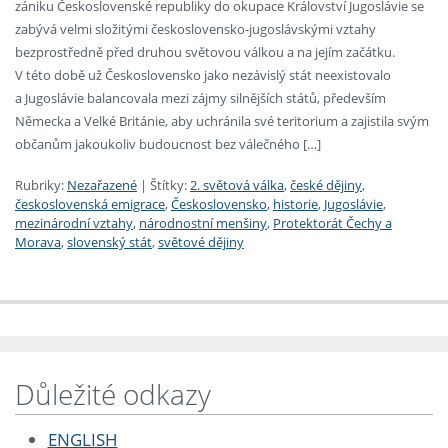
zániku Československé republiky do okupace Království Jugoslávie se
zabývá velmi složitými československo-­jugoslávskými vztahy
bezprostředně před druhou světovou válkou a na jejím začátku.
V této době už Československo jako nezávislý stát neexistovalo
a Jugoslávie balancovala mezi zájmy silnějších států, především
Německa a Velké Británie, aby uchránila své teritorium a zajistila svým
občanům jakoukoliv budoucnost bez válečného […]
Rubriky:
Nezařazené
|
Štítky:
2. světová válka
,
české dějiny
,
československá emigrace
,
Československo
,
historie
,
Jugoslávie
,
mezinárodní vztahy
,
národnostní menšiny
,
Protektorát Čechy a
Morava
,
slovenský stát
,
světové dějiny
Důležité odkazy
ENGLISH