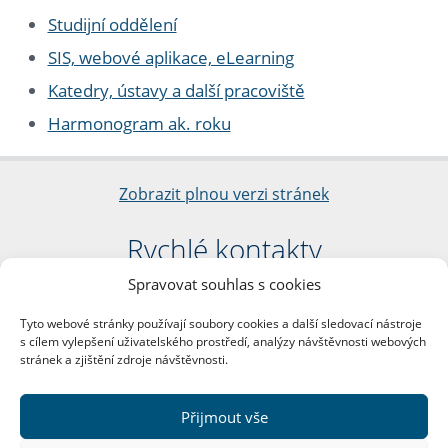
Studijní oddělení
SIS, webové aplikace, eLearning
Katedry, ústavy a další pracoviště
Harmonogram ak. roku
Zobrazit plnou verzi stránek
Rychlé kontakty
Spravovat souhlas s cookies
Filozofická fakulta
Univerzita Karlova
Tyto webové stránky používají soubory cookies a další sledovací nástroje
nám. Jana Palacha 1/2
s cílem vylepšení uživatelského prostředí, analýzy návštěvnosti webových
116 38 Praha 1
stránek a zjištění zdroje návštěvnosti.
IČO: 00216208
DIČ: CZ00216208
Přijmout vše
Další kontakty