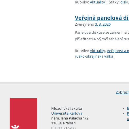
Rubriky:
Aktuality
|
Štítky:
disk
Veřejná panelová di
Zveřejněno
3. 3. 2026
Panelová diskuse se zaměří na t
příležitosti 4. výročí zahájení ru
Rubriky:
Aktuality
,
Veřejnost a 
rusko-ukrajinská válka
Zobrazi
Filozofická fakulta
E
Univerzita Karlova
F
nám. Jana Palacha 1/2
a
116 38 Praha 1
IČO: 00216208