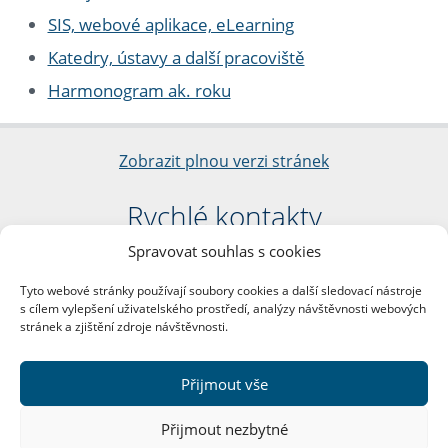
SIS, webové aplikace, eLearning
Katedry, ústavy a další pracoviště
Harmonogram ak. roku
Zobrazit plnou verzi stránek
Rychlé kontakty
Spravovat souhlas s cookies
Filozofická fakulta
Univerzita Karlova
Tyto webové stránky používají soubory cookies a další sledovací nástroje
nám. Jana Palacha 1/2
s cílem vylepšení uživatelského prostředí, analýzy návštěvnosti webových
116 38 Praha 1
stránek a zjištění zdroje návštěvnosti.
IČO: 00216208
DIČ: CZ00216208
Přijmout vše
Další kontakty
Přijmout nezbytné