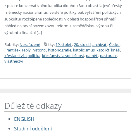
z pozice konzervativního katolíka dlouhou řadu oblastí a jevů: český
i německý nacionalismus, ve sféře politiky pak vytváření politických
subkultur rozštěpené společnosti, v oblasti hospodářství přináší
náhled na první pozemkovou reformu, zemědělskou výrobu či
výrobní a finanční […]
Rubriky:
Nezařazené
|
Štítky:
19. století
,
20. století
,
archiváři
,
Česko
,
František Teplý
,
historici
,
historiografie
,
katolicismus
,
katoličtí kněží
,
křesťanství a politika
,
křesťanství a společnost
,
paměti
,
pastorace
,
vlastnectví
Důležité odkazy
ENGLISH
Studijní oddělení