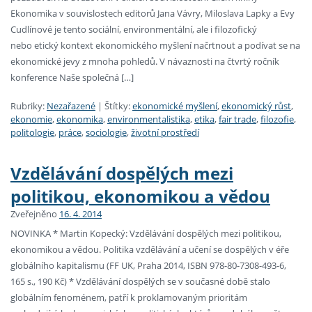
Ekonomika v souvislostech editorů Jana Vávry, Miloslava Lapky a Evy
Cudlínové je tento sociální, environmentální, ale i filozofický
nebo etický kontext ekonomického myšlení načrtnout a podívat se na
ekonomické jevy z mnoha pohledů. V návaznosti na čtvrtý ročník
konference Naše společná […]
Rubriky:
Nezařazené
|
Štítky:
ekonomické myšlení
,
ekonomický růst
,
ekonomie
,
ekonomika
,
environmentalistika
,
etika
,
fair trade
,
filozofie
,
politologie
,
práce
,
sociologie
,
životní prostředí
Vzdělávání dospělých mezi
politikou, ekonomikou a vědou
Zveřejněno
16. 4. 2014
NOVINKA * Martin Kopecký: Vzdělávání dospělých mezi politikou,
ekonomikou a vědou. Politika vzdělávání a učení se dospělých v éře
globálního kapitalismu (FF UK, Praha 2014, ISBN 978-80-7308-493-6,
165 s., 190 Kč) * Vzdělávání dospělých se v současné době stalo
globálním fenoménem, patří k proklamovaným prioritám