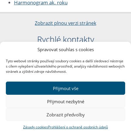
Harmonogram ak. roku
Zobrazit plnou verzi stránek
Rychlé kontakty
Spravovat souhlas s cookies
Filozofická fakulta
Univerzita Karlova
Tyto webové stránky používají soubory cookies a další sledovací nástroje
nám. Jana Palacha 1/2
s cílem vylepšení uživatelského prostředí, analýzy návštěvnosti webových
116 38 Praha 1
stránek a zjištění zdroje návštěvnosti.
IČO: 00216208
DIČ: CZ00216208
Přijmout vše
Další kontakty
Přijmout nezbytné
Podatelna
Zobrazit předvolby
Zásady cookies
Prohlášení o ochraně osobních údajů