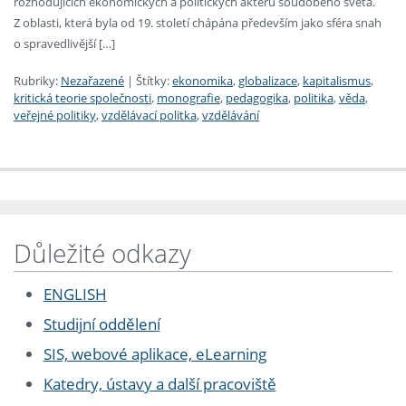
rozhodujících ekonomických a politických aktérů soudobého světa.
Z oblasti, která byla od 19. století chápána především jako sféra snah
o spravedlivější […]
Rubriky:
Nezařazené
|
Štítky:
ekonomika
,
globalizace
,
kapitalismus
,
kritická teorie společnosti
,
monografie
,
pedagogika
,
politika
,
věda
,
veřejné politiky
,
vzdělávací politka
,
vzdělávání
Důležité odkazy
ENGLISH
Studijní oddělení
SIS, webové aplikace, eLearning
Katedry, ústavy a další pracoviště