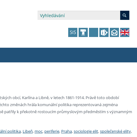
édia a veřejnost
 dalšího vzdělávání
 dalšího vzdělávání
fer & Impact Office
dějící zaměstnanci
vna
amy s mikrocertifikátem
jící se specifickými potřebami
ké ceny a fondy
akultní financování výjezdů
ých obcí, Karlína a Libně, v letech 1861-1914. Právě toto období
 těchto změnách hrála komunální politika reprezentovaná zejména
p fakulty
zita třetího věku
a a benefity pro studující
kace
and Central European Studies
 době patřily k překotně rostoucím průmyslovým předměstím s významným
ová řízení
lní politika
,
Libeň
,
moc
,
periferie
,
Praha
,
sociologie elit
,
společenské elity
,
atelství FF UK