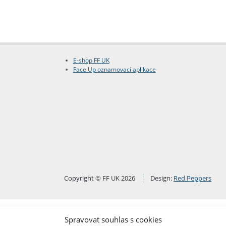
E-shop FF UK
Face Up oznamovací aplikace
Copyright © FF UK 2026
Design:
Red Peppers
Spravovat souhlas s cookies