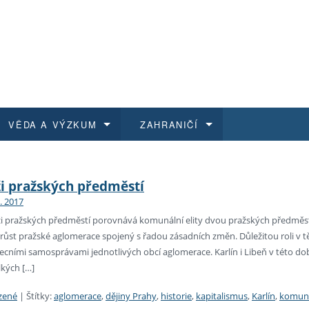
VĚDA A VÝZKUM
ZAHRANIČÍ
 historie
t a jak se přihlásit
é a magisterské studium
výzkumu na FF UK
abídky a výběrová řízení
Pro m
Kurzy
Kurzy
Trans
Přijíž
ži pražských předměstí
3. 2017
a další dokumenty
studijní programy
 studium
 kvalifikace
 studenti
Kniho
Progr
Studu
Vědec
Mimof
ži pražských předměstí porovnává komunální elity dvou pražských předměstsk
 růst pražské aglomerace spojený s řadou zásadních změn. Důležitou roli v
 benefity pro zaměstnance
k průběhu přijímacího řízení
řízení
rojekty
í studenti
E-sho
Univer
Podpor
Publi
East 
ecními samosprávami jednotlivých obcí aglomerace. Karlín i Libeň v této
kých […]
 fakulty
í zaměstnanci
Výběr
zené
|
Štítky:
aglomerace
,
dějiny Prahy
,
historie
,
kapitalismus
,
Karlín
,
komuná
koly FF UK
Vydav