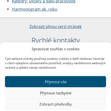
Katedry, ústavy a další pracoviště
Harmonogram ak. roku
Zobrazit plnou verzi stránek
Rychlé kontakty
Spravovat souhlas s cookies
Filozofická fakulta
Univerzita Karlova
Tyto webové stránky používají soubory cookies a další sledovací nástroje
nám. Jana Palacha 1/2
s cílem vylepšení uživatelského prostředí, analýzy návštěvnosti webových
116 38 Praha 1
stránek a zjištění zdroje návštěvnosti.
IČO: 00216208
DIČ: CZ00216208
Přijmout vše
Další kontakty
Přijmout nezbytné
Podatelna
Zobrazit předvolby