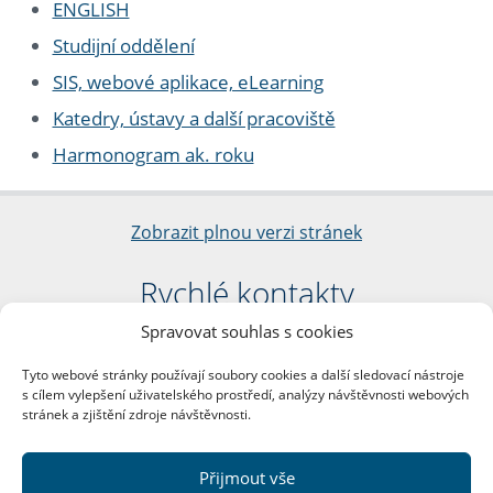
ENGLISH
Studijní oddělení
SIS, webové aplikace, eLearning
Katedry, ústavy a další pracoviště
Harmonogram ak. roku
Zobrazit plnou verzi stránek
Rychlé kontakty
Spravovat souhlas s cookies
Filozofická fakulta
Univerzita Karlova
Tyto webové stránky používají soubory cookies a další sledovací nástroje
nám. Jana Palacha 1/2
s cílem vylepšení uživatelského prostředí, analýzy návštěvnosti webových
116 38 Praha 1
stránek a zjištění zdroje návštěvnosti.
IČO: 00216208
DIČ: CZ00216208
Přijmout vše