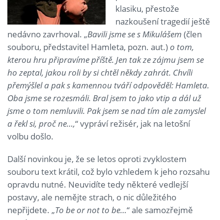
klasiku, přestože
nazkoušení tragedií ještě
nedávno zavrhoval. „
Bavili jsme se s Mikulášem
(člen
souboru, představitel Hamleta, pozn. aut.)
o tom,
kterou hru připravíme příště. Jen tak ze zájmu jsem se
ho zeptal, jakou roli by si chtěl někdy zahrát. Chvíli
přemýšlel a pak s kamennou tváří odpověděl: Hamleta.
Oba jsme se rozesmáli. Bral jsem to jako vtip a dál už
jsme o tom nemluvili. Pak jsem se nad tím ale zamyslel
a řekl si, proč ne…,
“ vypráví režisér, jak na letošní
volbu došlo.
Další novinkou je, že se letos oproti zvyklostem
souboru text krátil, což bylo vzhledem k jeho rozsahu
opravdu nutné. Neuvidíte tedy některé vedlejší
postavy, ale nemějte strach, o nic důležitého
nepřijdete. „
To be or not to be…
“ ale samozřejmě