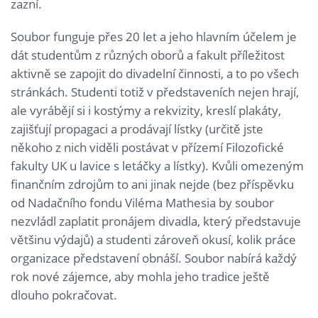
zazní.
Soubor funguje přes 20 let a jeho hlavním účelem je
dát studentům z různých oborů a fakult příležitost
aktivně se zapojit do divadelní činnosti, a to po všech
stránkách. Studenti totiž v představeních nejen hrají,
ale vyrábějí si i kostýmy a rekvizity, kreslí plakáty,
zajišťují propagaci a prodávají lístky (určitě jste
někoho z nich viděli postávat v přízemí Filozofické
fakulty UK u lavice s letáčky a lístky). Kvůli omezeným
finančním zdrojům to ani jinak nejde (bez příspěvku
od Nadačního fondu Viléma Mathesia by soubor
nezvládl zaplatit pronájem divadla, který představuje
většinu výdajů) a studenti zároveň okusí, kolik práce
organizace představení obnáší. Soubor nabírá každý
rok nové zájemce, aby mohla jeho tradice ještě
dlouho pokračovat.