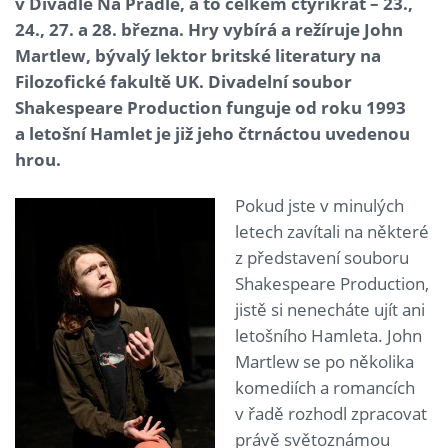
v Divadle Na Prádle, a to celkem čtyřikrát – 23.,
24., 27. a 28. března. Hry vybírá a režíruje John
Martlew, bývalý lektor britské literatury na
Filozofické fakultě UK. Divadelní soubor
Shakespeare Production funguje od roku 1993
a letošní Hamlet je již jeho čtrnáctou uvedenou
hrou.
Pokud jste v minulých
letech zavítali na některé
z představení souboru
Shakespeare Production,
jistě si nenecháte ujít ani
letošního Hamleta. John
Martlew se po několika
komediích a romancích
v řadě rozhodl zpracovat
právě světoznámou