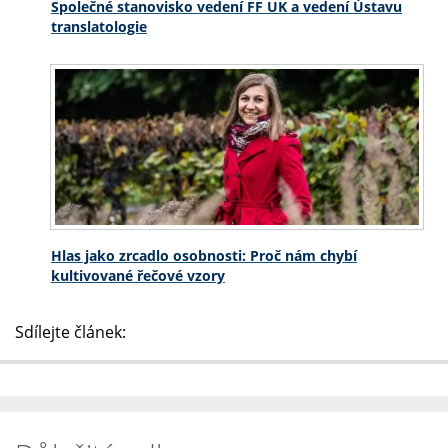
Společné stanovisko vedení FF UK a vedení Ústavu
translatologie
Hlas jako zrcadlo osobnosti: Proč nám chybí
kultivované řečové vzory
Sdílejte článek: