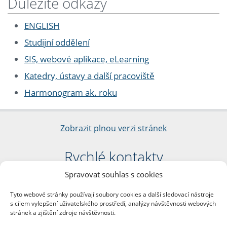
Důležité odkazy
ENGLISH
Studijní oddělení
SIS, webové aplikace, eLearning
Katedry, ústavy a další pracoviště
Harmonogram ak. roku
Zobrazit plnou verzi stránek
Rychlé kontakty
Spravovat souhlas s cookies
Filozofická fakulta
Univerzita Karlova
Tyto webové stránky používají soubory cookies a další sledovací nástroje
nám. Jana Palacha 1/2
s cílem vylepšení uživatelského prostředí, analýzy návštěvnosti webových
116 38 Praha 1
stránek a zjištění zdroje návštěvnosti.
IČO: 00216208