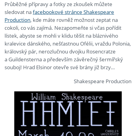
Průběžné přípravy a fotky ze zkoušek můžete
sledovat na
facebookové stránce Shakespeare
Production
, kde máte rovněž možnost zeptat na
cokoli, co vás zajímá. Nezapomeňte si včas pořídit
lístek, abyste se mohli v klidu těšit na bláznivého
kralevice dánského, nešťastnou Ofélii, vraždu Polonia,
královský pár, nerozlučnou dvojku Rosencratze
a Guildensterna a především závěrečný šermířský
souboj! Hrad Elsinor otevře své brány již brzy…
Shakespeare Production