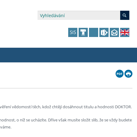
édia a veřejnost
 dalšího vzdělávání
 dalšího vzdělávání
fer & Impact Office
dějící zaměstnanci
vna
amy s mikrocertifikátem
jící se specifickými potřebami
ké ceny a fondy
akultní financování výjezdů
p fakulty
zita třetího věku
a a benefity pro studující
kace
and Central European Studies
věření vědomostí těch, kdož chtějí dosáhnout titulu a hodnosti DOKTOR.
nost, o níž se ucházíte. Dříve však musíte složit slib, že se vždy budete
ová řízení
káváme.
atelství FF UK