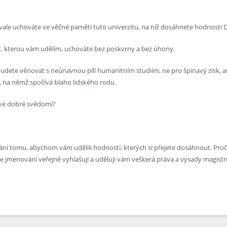
vale uchováte ve věčné paměti tuto univerzitu, na níž dosáhnete hodnosti D
t, kterou vám udělím, uchováte bez poskvrny a bez úhony.
udete věnovat s neúnavnou pílí humanitním studiím, ne pro špinavý zisk, ani
lo, na němž spočívá blaho lidského rodu.
 své dobré svědomí?
brání tomu, abychom vám udělili hodnosti, kterých si přejete dosáhnout. Pr
jmenování veřejně vyhlašuji a uděluji vám veškerá práva a výsady magistr