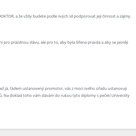
OKTOR, a že vždy budete podle svých sil podporovat její činnost a zájmy.
 pro prázdnou slávu, ale pro to, aby byla šířena pravda a aby se jasněji
očež já, řádem ustanovený promotor, vás z moci svého úřadu ustanovuji
ů. Na doklad toho vám dávám do rukou tyto diplomy s pečetí Univerzity