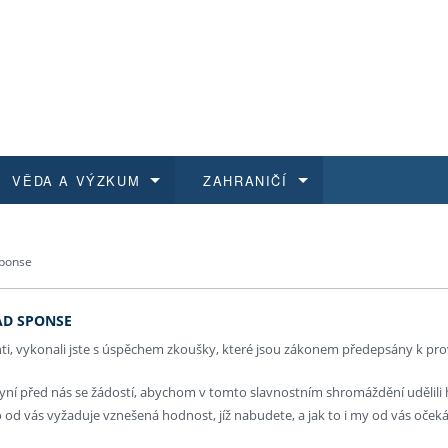
VĚDA A VÝZKUM
ZAHRANIČÍ
 historie
t a jak se přihlásit
é a magisterské studium
výzkumu na FF UK
abídky a výběrová řízení
Pro m
Kurzy
Kurzy
Trans
Přijíž
ponse
a další dokumenty
studijní programy
 studium
 kvalifikace
 studenti
Kniho
Progr
Studu
Vědec
Mimof
AD SPONSE
 benefity pro zaměstnance
k průběhu přijímacího řízení
řízení
rojekty
í studenti
E-sho
Univer
Podpor
Publi
East 
ti, vykonali jste s úspěchem zkoušky, které jsou zákonem předepsány k pro
ní před nás se žádostí, abychom v tomto slavnostním shromáždění udělili hod
 fakulty
í zaměstnanci
Výběr
o od vás vyžaduje vznešená hodnost, jíž nabudete, a jak to i my od vás oče
koly FF UK
Vydav