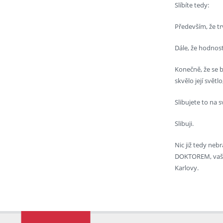
Slíbíte tedy:
Především, že tr
Dále, že hodnos
Konečně, že se b
skvělo její svět
Slibujete to na
Slibuji.
Nic již tedy ne
DOKTOREM, vaše 
Karlovy.