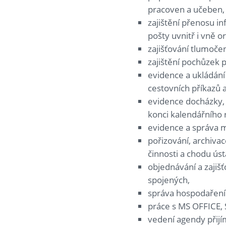
pracoven a učeben, 
zajištění přenosu i
pošty uvnitř i vně or
zajišťování tlumoče
zajištění pochůzek 
evidence a ukládání
cestovních příkazů 
evidence docházky, 
konci kalendářního
evidence a správa m
pořizování, archiva
činnosti a chodu ús
objednávání a zajiš
spojených,
správa hospodaření 
práce s MS OFFICE, 
vedení agendy přijí