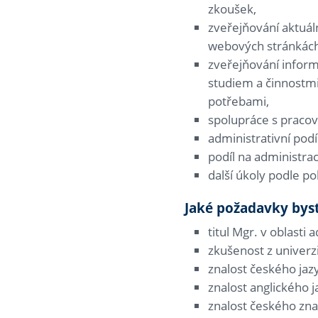
zkoušek,
zveřejňování aktuál
webových stránkách
zveřejňování inform
studiem a činnostmi
potřebami,
spolupráce s pracovi
administrativní pod
podíl na administrac
další úkoly podle po
Jaké požadavky bys
titul Mgr. v oblasti
zkušenost z univerz
znalost českého jaz
znalost anglického 
znalost českého zn