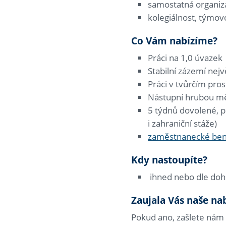
samostatná organiza
kolegiálnost, týmov
Co Vám nabízíme?
Práci na 1,0 úvazek
Stabilní zázemí nejv
Práci v tvůrčím pro
Nástupní hrubou mě
5 týdnů dovolené, p
i zahraniční stáže)
zaměstnanecké ben
Kdy nastoupíte?
ihned nebo dle do
Zaujala Vás naše na
Pokud ano, zašlete nám p