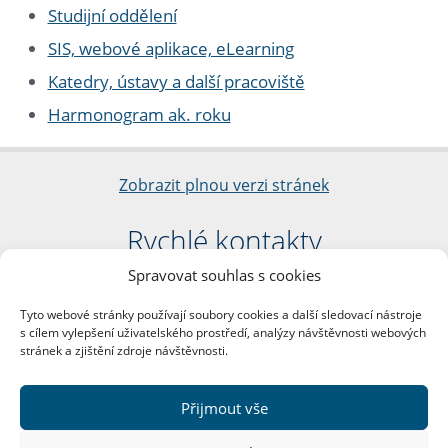
Studijní oddělení
SIS, webové aplikace, eLearning
Katedry, ústavy a další pracoviště
Harmonogram ak. roku
Zobrazit plnou verzi stránek
Rychlé kontakty
Spravovat souhlas s cookies
Filozofická fakulta
Univerzita Karlova
Tyto webové stránky používají soubory cookies a další sledovací nástroje
nám. Jana Palacha 1/2
s cílem vylepšení uživatelského prostředí, analýzy návštěvnosti webových
116 38 Praha 1
stránek a zjištění zdroje návštěvnosti.
IČO: 00216208
DIČ: CZ00216208
Přijmout vše
Další kontakty