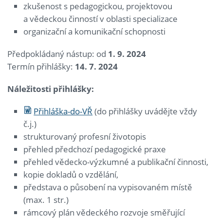
zkušenost s pedagogickou, projektovou
a vědeckou činností v oblasti specializace
organizační a komunikační schopnosti
Předpokládaný nástup: od
1. 9. 2024
Termín přihlášky:
14. 7. 2024
Náležitosti přihlášky:
Přihláška-do-VŘ
(do přihlášky uvádějte vždy
č.j.)
strukturovaný profesní životopis
přehled předchozí pedagogické praxe
přehled vědecko-výzkumné a publikační činnosti,
kopie dokladů o vzdělání,
představa o působení na vypisovaném místě
(max. 1 str.)
rámcový plán vědeckého rozvoje směřující