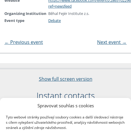
Website
https://www.facebook.com/events/2865102296
ref=newsfeed
Organizing Institution
Běhal Fejér Institute z.s.
Event type
Debate
←
Previous event
Next event
→
Show full screen version
Instant contacts
Spravovat souhlas s cookies
Faculty of Arts
Charles University
Tyto webové stránky používají soubory cookies a další sledovací nástroje
nám. Jana Palacha 1/2
s cílem vylepšení uživatelského prostředí, analýzy návštěvnosti webových
116 38 Prague 1
stránek a zjištění zdroje návštěvnosti.