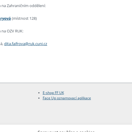
 na Zahraničním oddělení:
eryová
(místnost 128)
a na OZV RUK:
vá,
dita.faifrova@ruk.cuni.cz
E-shop FF UK
Face Up oznamovací aplikace