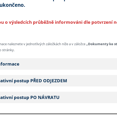
 ukončeno.
ou o výsledcích průběžně informováni dle potvrzení 
ace naleznete v jednotlivých záložkách níže a v záložce
„Dokumenty ke st
o stránky.
nformace
rativní postup PŘED ODJEZDEM
rativní postup PO NÁVRATU