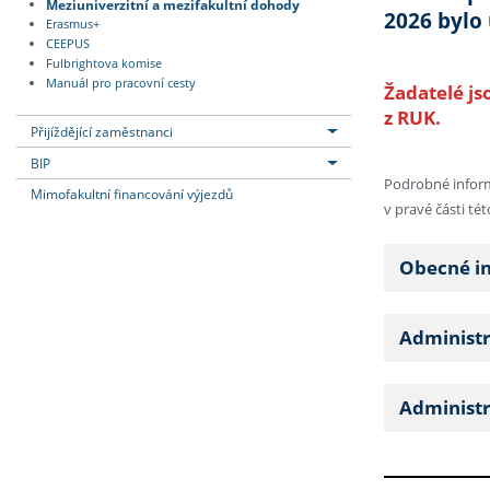
Meziuniverzitní a mezifakultní dohody
2026 bylo
Erasmus+
CEEPUS
Fulbrightova komise
Manuál pro pracovní cesty
Žadatelé js
z RUK.
Přijíždějící zaměstnanci
BIP
Podrobné inform
Mimofakultní financování výjezdů
v pravé části tét
Obecné i
Administ
Administ