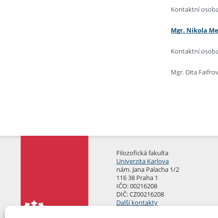
Kontaktní osoba
Mgr. Nikola M
Kontaktní osob
Mgr. Dita Faifro
Filozofická fakulta
Univerzita Karlova
nám. Jana Palacha 1/2
116 38 Praha 1
IČO: 00216208
DIČ: CZ00216208
Další kontakty
Podatelna