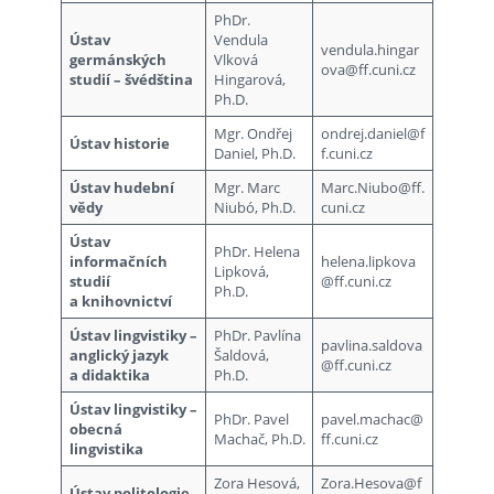
PhDr.
Ústav
Vendula
vendula.hingar
germánských
Vlková
ova@ff.cuni.cz
studií – švédština
Hingarová,
Ph.D.
Mgr. Ondřej
ondrej.daniel@f
Ústav historie
Daniel, Ph.D.
f.cuni.cz
Ústav hudební
Mgr. Marc
Marc.Niubo@ff.
vědy
Niubó, Ph.D.
cuni.cz
Ústav
PhDr. Helena
informačních
helena.lipkova
Lipková,
studií
@ff.cuni.cz
Ph.D.
a knihovnictví
Ústav lingvistiky –
PhDr. Pavlína
pavlina.saldova
anglický jazyk
Šaldová,
@ff.cuni.cz
a didaktika
Ph.D.
Ústav lingvistiky –
PhDr. Pavel
pavel.machac@
obecná
Machač, Ph.D.
ff.cuni.cz
lingvistika
Zora Hesová,
Zora.Hesova@f
Ústav politologie