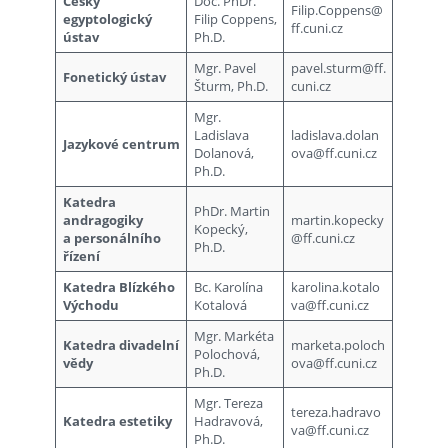
Český
Doc. PhDr.
Filip.Coppens@
egyptologický
Filip Coppens,
ff.cuni.cz
ústav
Ph.D.
Mgr. Pavel
pavel.sturm@ff.
Fonetický ústav
Šturm, Ph.D.
cuni.cz
Mgr.
Ladislava
ladislava.dolan
Jazykové centrum
Dolanová,
ova@ff.cuni.cz
Ph.D.
Katedra
PhDr. Martin
andragogiky
martin.kopecky
Kopecký,
a personálního
@ff.cuni.cz
Ph.D.
řízení
Katedra Blízkého
Bc. Karolína
karolina.kotalo
Východu
Kotalová
va@ff.cuni.cz
Mgr. Markéta
Katedra divadelní
marketa.poloch
Polochová,
vědy
ova@ff.cuni.cz
Ph.D.
Mgr. Tereza
tereza.hadravo
Katedra estetiky
Hadravová,
va@ff.cuni.cz
Ph.D.