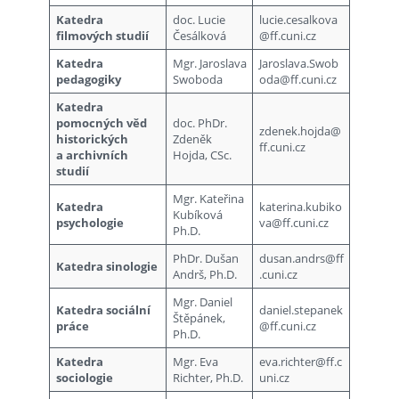
Katedra
doc. Lucie
lucie.cesalkova
filmových studií
Česálková
@ff.cuni.cz
Katedra
Mgr. Jaroslava
Jaroslava.Swob
pedagogiky
Swoboda
oda@ff.cuni.cz
Katedra
pomocných věd
doc. PhDr.
zdenek.hojda@
historických
Zdeněk
ff.cuni.cz
a archivních
Hojda, CSc.
studií
Mgr. Kateřina
Katedra
katerina.kubiko
Kubíková
psychologie
va@ff.cuni.cz
Ph.D.
PhDr. Dušan
dusan.andrs@ff
Katedra sinologie
Andrš, Ph.D.
.cuni.cz
Mgr. Daniel
Katedra sociální
daniel.stepanek
Štěpánek,
práce
@ff.cuni.cz
Ph.D.
Katedra
Mgr. Eva
eva.richter@ff.c
sociologie
Richter, Ph.D.
uni.cz