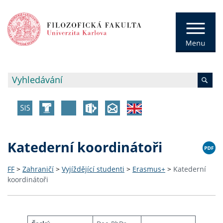
Katederní koordinátoři
FF
>
Zahraničí
>
Vyjíždějící studenti
>
Erasmus+
>
Katederní
koordinátoři