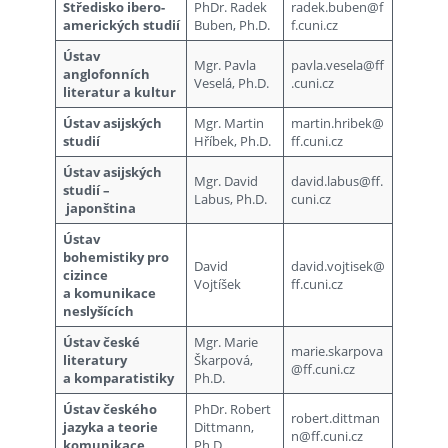
Středisko ibero-
PhDr. Radek
radek.buben@f
amerických studií
Buben, Ph.D.
f.cuni.cz
Ústav
Mgr. Pavla
pavla.vesela@ff
anglofonních
Veselá, Ph.D.
.cuni.cz
literatur a kultur
Ústav asijských
Mgr. Martin
martin.hribek@
studií
Hříbek, Ph.D.
ff.cuni.cz
Ústav asijských
Mgr. David
david.labus@ff.
studií –
Labus, Ph.D.
cuni.cz
japonština
Ústav
bohemistiky pro
David
david.vojtisek@
cizince
Vojtíšek
ff.cuni.cz
a komunikace
neslyšících
Ústav české
Mgr. Marie
marie.skarpova
literatury
Škarpová,
@ff.cuni.cz
a komparatistiky
Ph.D.
Ústav českého
PhDr. Robert
robert.dittman
jazyka a teorie
Dittmann,
n@ff.cuni.cz
komunikace
Ph.D.