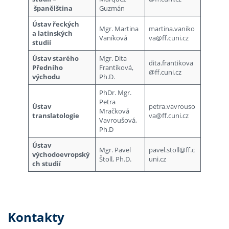
španělština
Guzmán
Ústav řeckých
Mgr. Martina
martina.vaniko
a latinských
Vaníková
va@ff.cuni.cz
studií
Ústav starého
Mgr. Dita
dita.frantikova
Předního
Frantíková,
@ff.cuni.cz
východu
Ph.D.
PhDr. Mgr.
Petra
Ústav
petra.vavrouso
Mračková
translatologie
va@ff.cuni.cz
Vavroušová,
Ph.D
Ústav
Mgr. Pavel
pavel.stoll@ff.c
východoevropský
Štoll, Ph.D.
uni.cz
ch studií
Kontakty