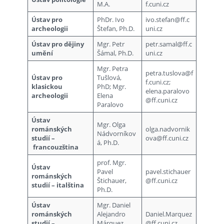
M.A.
f.cuni.cz
Ústav pro
PhDr. Ivo
ivo.stefan@ff.c
archeologii
Štefan, Ph.D.
uni.cz
Ústav pro dějiny
Mgr. Petr
petr.samal@ff.c
umění
Šámal, Ph.D.
uni.cz
Mgr. Petra
petra.tuslova@f
Ústav pro
Tušlová,
f.cuni.cz;
klasickou
PhD; Mgr.
elena.paralovo
archeologii
Elena
@ff.cuni.cz
Paralovo
Ústav
Mgr. Olga
románských
olga.nadvornik
Nádvorníkov
studií –
ova@ff.cuni.cz
á, Ph.D.
francouzština
prof. Mgr.
Ústav
Pavel
pavel.stichauer
románských
Štichauer,
@ff.cuni.cz
studií – italština
Ph.D.
Ústav
Mgr. Daniel
románských
Alejandro
Daniel.Marquez
studií –
Márquez
@ff.cuni.cz