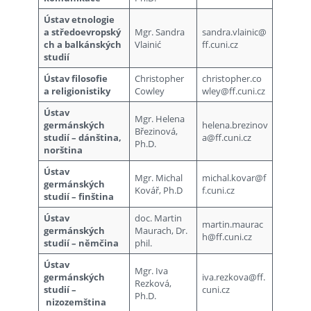
Ústav etnologie
a středoevropský
Mgr. Sandra
sandra.vlainic@
ch a balkánských
Vlainić
ff.cuni.cz
studií
Ústav filosofie
Christopher
christopher.co
a religionistiky
Cowley
wley@ff.cuni.cz
Ústav
Mgr. Helena
germánských
helena.brezinov
Březinová,
studií – dánština,
a@ff.cuni.cz
Ph.D.
norština
Ústav
Mgr. Michal
michal.kovar@f
germánských
Kovář, Ph.D
f.cuni.cz
studií – finština
Ústav
doc. Martin
martin.maurac
germánských
Maurach, Dr.
h@ff.cuni.cz
studií – němčina
phil.
Ústav
Mgr. Iva
germánských
iva.rezkova@ff.
Rezková,
studií –
cuni.cz
Ph.D.
nizozemština