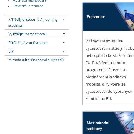
Možnosti financování
Praktické informace
Přijíždějící studenti / Incoming
students
Vyjíždějící zaměstnanci
V rámci Erasmus+ lze
Přijíždějící zaměstnanci
vycestovat na studijní pob
BIP
nebo praktické stáže v rám
Mimofakultní financování výjezdů
EU. Rozšířením tohoto
programu je Erasmus+
Mezinárodní kreditová
mobilita, díky které lze
vycestovat i do vybraných
zemí mimo EU.