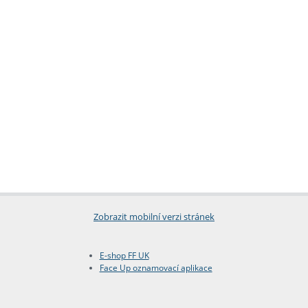
Zobrazit mobilní verzi stránek
E-shop FF UK
Face Up oznamovací aplikace