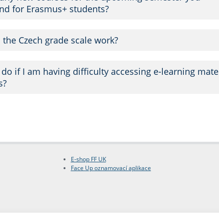
d for Erasmus+ students?
the Czech grade scale work?
do if I am having difficulty accessing e-learning mate
s?
E-shop FF UK
Face Up oznamovací aplikace