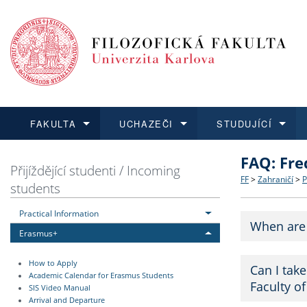
FAKULTA
UCHAZEČI
STUDUJÍCÍ
FAQ: Fre
FAKULTA
UCHAZEČI
STUDUJÍCÍ
VĚDA A VÝZKUM
ZAHRANIČÍ
Struktura a
Co studova
Bakalářsk
O vědě a 
Aktuální n
Přijíždějící studenti / Incoming
FF
>
Zahraničí
>
P
students
Dozvědět se více
Podat přihlášku
Dozvědět se více
Dozvědět se více
Dozvědět se více
Strategie 
Učitelské 
Doktorské
Akademické
Vyjíždějící
Practical Information
When are 
Erasmus+
Podpora a
Informace 
Rigorózní 
Granty a p
Přijíždějíc
How to Apply
Can I tak
Absolventi
Vyjíždějíc
Academic Calendar for Erasmus Students
Faculty of
SIS Video Manual
Arrival and Departure
Fakultní š