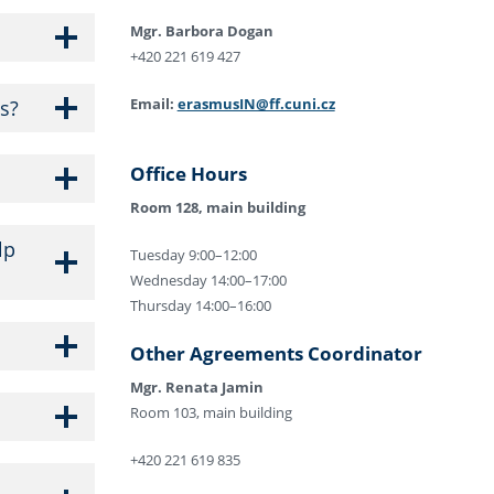
Mgr. Barbora Dogan
+420 221 619 427
Email:
erasmusIN@ff.cuni.cz
ts?
Office Hours
Room 128, main building
lp
Tuesday 9:00–12:00
Wednesday 14:00–17:00
Thursday 14:00–16:00
Other Agreements Coordinator
Mgr. Renata Jamin
Room 103, main building
+420 221 619 835