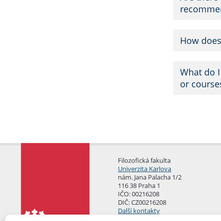
recommen
How does 
What do I 
or course
Filozofická fakulta
Univerzita Karlova
nám. Jana Palacha 1/2
116 38 Praha 1
IČO: 00216208
DIČ: CZ00216208
Další kontakty
Podatelna