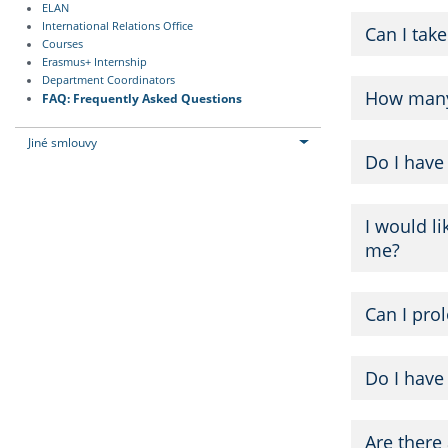
ELAN
International Relations Office
Can I take
Courses
Erasmus+ Internship
Department Coordinators
How many 
FAQ: Frequently Asked Questions
Jiné smlouvy
Do I have
I would l
me?
Can I pro
Do I have
Are there