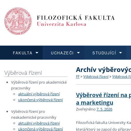
FAKULTA
UCHAZEČI
STUDUJÍCÍ
Archív výběrový
FAKULTA
UCHAZEČI
STUDUJÍCÍ
VĚDA A VÝZKUM
ZAHRANIČÍ
Struktura a historie
Co studovat a jak se přihlá
Bakalářské a magisterské
O vědě a výzkumu na FF
Aktuální nabídky a výběrov
Výběrová řízení
FF
>
Výběrová řízení
>
Výběrová ř
Výběrová řízení pro akademické
Dozvědět se více
Podat přihlášku
Dozvědět se více
Dozvědět se více
Dozvědět se více
Strategie a další dokumen
Učitelské studijní program
Doktorské studium
Akademické kvalifikace
Vyjíždějící studenti
pracovníky
Výběrové řízení na 
aktuální výběrová řízení
ukončená výběrová řízení
Podpora a benefity pro z
Informace k průběhu přijím
Rigorózní řízení
Granty a projekty
Přijíždějící studenti
a marketingu
Zveřejněno
7. 5. 2026
Výběrová řízení pro
Absolventi fakulty
Vyjíždějící zaměstnanci
neakademické pracovníky
Filozofická fakulta Univerzity 
aktuální výběrová řízení
ukončená výběrová řízení
která/který se zapojí do přípr
Fakultní školy FF UK