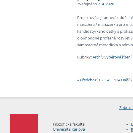
Zveřejněno
2. 4. 2026
Projektové a grantové oddělení
manažera / manažerku pro metod
kandidáty/kandidátky s prokazat
dlouhodobě profesně rozvíjet v 
samostatná metodická a admini
Rubriky:
Archív výběrová řízen
Stránkování
« Předchozí
1
2
3
4
…
134
Další »
Zobrazi
Filozofická fakulta
E
Univerzita Karlova
F