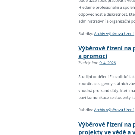
bude úzce spolupracovat s vede
Hledáme profesionální a spole
odpovědnost a diskrétnost, kt
administrativní a organizační 
Rubriky:
Archív výběrová řízen
Výběrové řízení na 
a promocí
Zveřejněno
9. 4. 2026
Studijní oddělení Filozofické f
koordinace agendy státních závě
vhodná pro kandidáty, kteří ma
baví komunikace se studenty i
Rubriky:
Archív výběrová řízen
Výběrové řízení na 
projekty ve vědě a