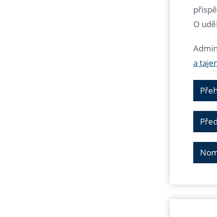
přispě
O uděl
Admini
a taje
Přeh
Před
Nom