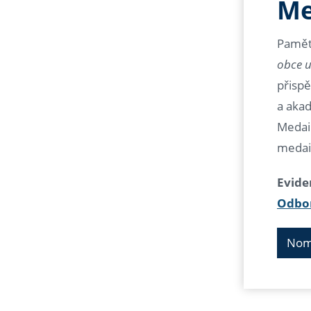
Me
Pamětn
obce u
přispě
a akad
Medail
medai
Evide
Odbor
Nom