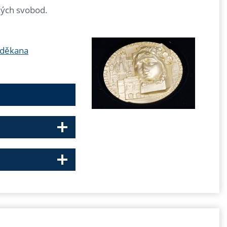
ckých svobod.
 děkana