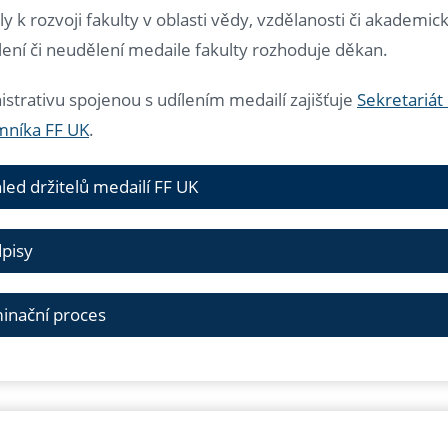
ly k rozvoji fakulty v oblasti vědy, vzdělanosti či akademi
ení či neudělení medaile fakulty rozhoduje děkan.
strativu spojenou s udílením medailí zajišťuje
Sekretariát
mníka FF UK
.
led držitelů medailí FF UK
pisy
inační proces