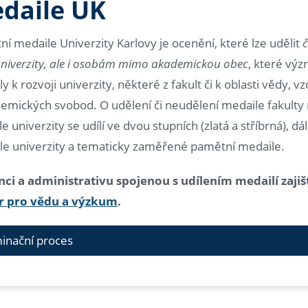
daile UK
í medaile Univerzity Karlovy je ocenění, které lze udělit
niverzity, ale i osobám mimo akademickou obec
, které vý
ly k rozvoji univerzity, některé z fakult či k oblasti vědy, v
emických svobod. O udělení či neudělení medaile fakulty 
e univerzity se udílí ve dvou stupních (zlatá a stříbrná), dá
le univerzity a tematicky zaměřené pamětní medaile.
nci a administrativu spojenou s udílením medailí zajiš
 pro vědu a výzkum
.
inační proces