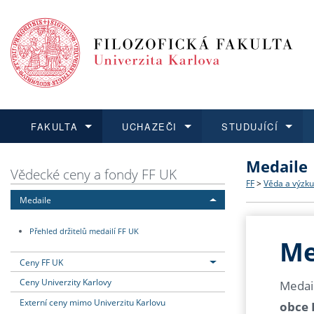
FAKULTA
UCHAZEČI
STUDUJÍCÍ
Medaile
FAKULTA
UCHAZEČI
STUDUJÍCÍ
VĚDA A VÝZKUM
ZAHRANIČÍ
Struktura a
Co studova
Bakalářsk
O vědě a 
Aktuální n
Vědecké ceny a fondy FF UK
FF
>
Věda a výzk
Medaile
Dozvědět se více
Podat přihlášku
Dozvědět se více
Dozvědět se více
Dozvědět se více
Strategie 
Učitelské 
Doktorské
Akademické
Vyjíždějící
Přehled držitelů medailí FF UK
Podpora a
Informace 
Rigorózní 
Granty a p
Přijíždějíc
Me
Ceny FF UK
Absolventi
Vyjíždějíc
Ceny Univerzity Karlovy
Medail
Externí ceny mimo Univerzitu Karlovu
obce 
Fakultní š