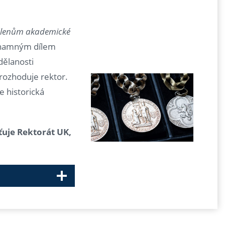
členům akademické
znamným dílem
zdělanosti
rozhoduje rektor.
le historická
ťuje Rektorát UK,