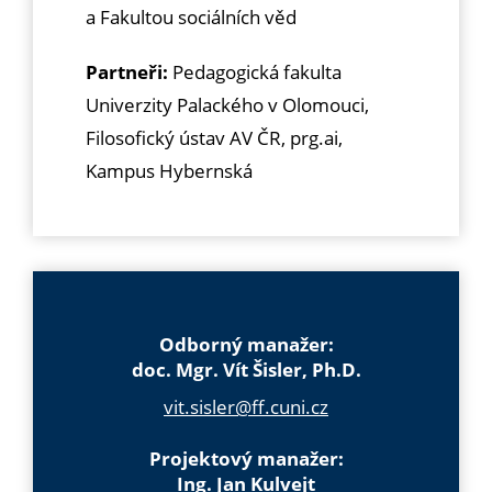
a Fakultou sociálních věd
Partneři:
Pedagogická fakulta
Univerzity Palackého v Olomouci,
Filosofický ústav AV ČR, prg.ai,
Kampus Hybernská
Odborný manažer:
doc. Mgr. Vít Šisler, Ph.D.
vit.sisler@ff.cuni.cz
Projektový manažer:
Ing. Jan Kulvejt