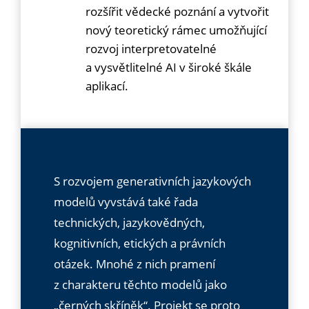
rozšířit vědecké poznání a vytvořit
nový teoretický rámec umožňující
rozvoj interpretovatelné
a vysvětlitelné AI v široké škále
aplikací.
S rozvojem generativních jazykových
modelů vyvstává také řada
technických, jazykovědných,
kognitivních, etických a právních
otázek. Mnohé z nich pramení
z charakteru těchto modelů jako
„černých skříněk“. Projekt se proto