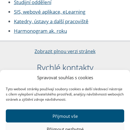
Studijní oddělení
SIS, webové aplikace, eLearning
Katedry, ústavy a další pracoviště
Harmonogram ak. roku
Zobrazit plnou verzi stránek
Rychlé kontakty
Spravovat souhlas s cookies
Filozofická fakulta
Univerzita Karlova
Tyto webové stránky používají soubory cookies a další sledovací nástroje
nám. Jana Palacha 1/2
s cílem vylepšení uživatelského prostředí, analýzy návštěvnosti webových
116 38 Praha 1
stránek a zjištění zdroje návštěvnosti.
IČO: 00216208
DIČ: CZ00216208
Přijmout vše
Další kontakty
Přijmout nezbytné