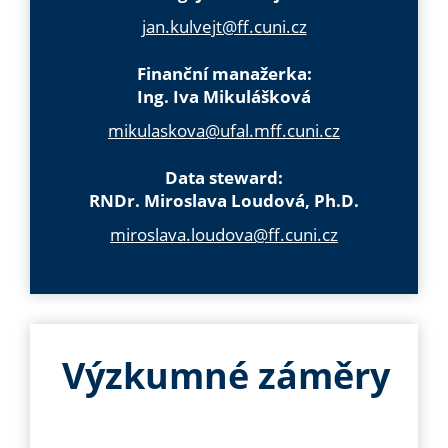
jan.kulvejt@ff.cuni.cz
Finanční manažerka:
Ing. Iva Mikulášková
mikulaskova@ufal.mff.cuni.cz
Data steward:
RNDr. Miroslava Loudová, Ph.D.
miroslava.loudova@ff.cuni.cz
Výzkumné záměry