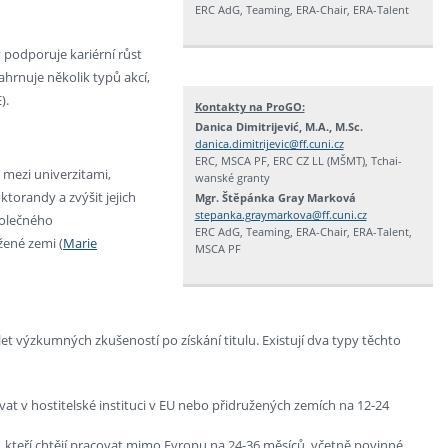
ERC AdG, Teaming, ERA-Chair, ERA-Talent
 podporuje kariérní růst
rnuje několik typů akcí,
).
Kontakty na ProGO:
Danica Dimitrijević, M.A., M.Sc.
danica.dimitrijevic@ff.cuni.cz
ERC, MSCA PF,
ERC CZ LL (MŠMT)
, Tchai-
mezi univerzitami,
wanské granty
torandy a zvýšit jejich
Mgr. Štěpánka Gray Marková
stepanka.graymarkova@ff.cuni.cz
polečného
ERC AdG, Teaming, ERA-Chair, ERA-Talent,
ené zemi​
(
Marie
MSCA PF
t výzkumných zkušeností po získání titulu. Existují dva typy těchto
ovat v hostitelské instituci v EU nebo přidružených zemích na 12-24
 kteří chtějí pracovat mimo Evropu na 24-36 měsíců, včetně povinné