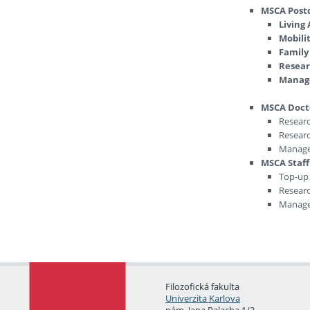
MSCA Postd
Living
Mobili
Family
Resear
Manage
MSCA Docto
Researc
Researc
Manage
MSCA Staff 
Top-up 
Researc
Manage
Filozofická fakulta
Univerzita Karlova