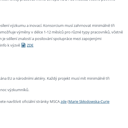
ílení výzkumu a inovací. Konsorcium musí zahrnovat minimálně tři
m umožňuje výměny v délce 1-12 měsíců pro různé typy pracovníků, včetně
e sdílení znalostí a posilování spolupráce mezi zapojenými
e info k výzvě
ZDE
ána EU a národními aktéry. Každý projekt musí mít minimálně tři
á noc výzkumníků​.
te navštívit oficiální stránky MSCA
zde
(
Marie Skłodowska-Curie