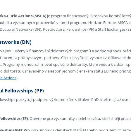
ka-Curie Actions (MSCA)
je program financovaný Evropskou komisí, který
obilitu výzkumných pracovníků v rámci programu Horizon Europe. MSCA zah
 Doctoral Networks (DN), Postdoctoral Fellowships (PF) a Staff Exchanges (SE
etworks (DN)
ks jsou určeny k financování doktorských programů a podporují spolupráci 
tucemi a průmyslovými partnery. Cílem je vyškolit vysoce kvalifikované dok
. Programy mohou zahrnovat společné doktoráty, které vedou k získání s
o doktorátu uznávaného v alespoň jednom členském státu EU nebo přidruž
e Actions
)
l Fellowships (PF)
lowships poskytují podporu výzkumníkům s titulem PhD, kteří mají až osm le
ellowships (EF)
: Otevřené pro výzkumníky z celého světa, kteří chtějí prac
owships (GF)
: Pro výzkumníky z členských států EU nebo přidružených zemí,