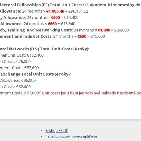
octoral Fellowships (PF) Total Unit Costs* (1 akademik incomming do
 Allowance
: 24 months ×
€4,005.48
= €96,131.52
ty Allowance
: 24 months ×
€600
= €14,400
 Allowance
: 24 months ×
€660
= €15,840
ch, Training, and Networking Costs
: 24 months ×
€1,000
= €24,000
ment and Indirect Costs
: 24 months ×
€650
= €15,600
ral Networks (DN) Total Unit Costs (4 roky):
her Unit Cost: €182,400
h Costs: €76,800
ment Costs: €57,600
Exchange Total Unit Costs (4 roky):
Allowance: €96,000
h Costs: €62,400
ment Costs: €57,600
* unit costs jsou fixní jednotkové náklady násobené p
E-shop FF UK
Face Up oznamovací aplikace