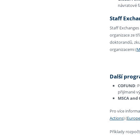
návratové f
Staff Excha
Staff Exchanges
organizace ze t
doktorandů, zku
organizacemi​
(
M
Další prog
COFUND
: 
přijímané v
MSCA and C
Pro více inform
Actions
)
(
Europe
Příklady rozpočt