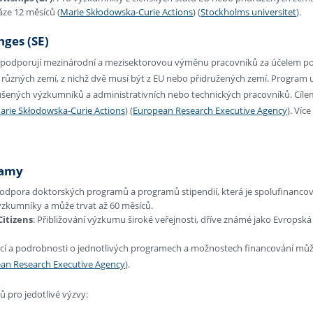
áze 12 měsíců​
(
Marie Skłodowska-Curie Actions
)
(
Stockholms universitet
)
​.
nges (SE)
 podporují mezinárodní a mezisektorovou výměnu pracovníků za účelem pos
ří různých zemí, z nichž dvě musí být z EU nebo přidružených zemí. Progra
šených výzkumníků a administrativních nebo technických pracovníků. Cílem j
arie Skłodowska-Curie Actions
)
(
European Research Executive Agency
)
​. Víc
ramy
Podpora doktorských programů a programů stipendií, která je spolufinancov
ýzkumníky a může trvat až 60 měsíců.
itizens
: Přibližování výzkumu široké veřejnosti, dříve známé jako Evropsk
ací a podrobnosti o jednotlivých programech a možnostech financování může
an Research Executive Agency
)
​.
ů pro jedotlivé výzvy: