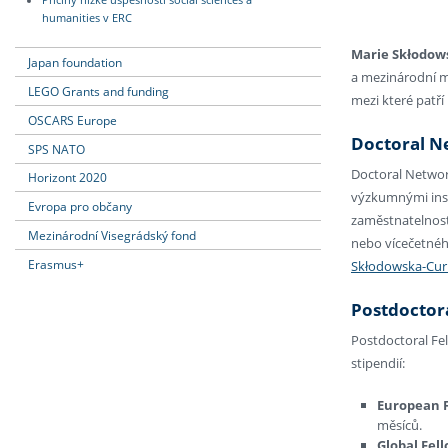
Příčiny nízké úspěšnosti social sciences a
humanities v ERC
Marie Skłodows
Japan foundation
a mezinárodní m
LEGO Grants and funding
mezi které patří
OSCARS Europe
Doctoral N
SPS NATO
Doctoral Networ
Horizont 2020
výzkumnými insti
Evropa pro občany
zaměstnatelnost
Mezinárodní Visegrádský fond
nebo vícečetnéh
Erasmus+
Skłodowska-Curi
Postdoctora
Postdoctoral Fel
stipendií:
European F
měsíců.
Global Fell