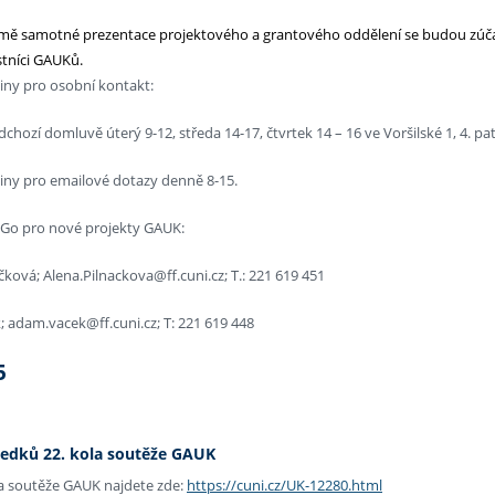
mě samotné prezentace projektového a grantového oddělení se budou zúčas
stníci GAUKů.
iny pro osobní kontakt:
chozí domluvě úterý 9-12, středa 14-17, čtvrtek 14 – 16 ve Voršilské 1, 4. pat
iny pro emailové dotazy denně 8-15.
Go pro nové projekty GAUK:
čková; Alena.Pilnackova@ff.cuni.cz; T.: 221 619 451
 adam.vacek@ff.cuni.cz; T: 221 619 448
5
ledků 22. kola soutěže GAUK
la soutěže GAUK najdete zde:
https://cuni.cz/UK-12280.html