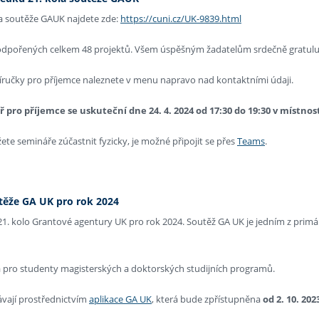
la soutěže GAUK najdete zde:
https://cuni.cz/UK-9839.html
odpořených celkem 48 projektů. Všem úspěšným žadatelům srdečně gratul
říručky pro příjemce naleznete v menu napravo nad kontaktními údaji.
ř pro příjemce se uskuteční dne
24. 4. 2024 od 17:30 do 19:30 v místnos
e semináře zúčastnit fyzicky, je možné připojit se přes
Teams
.
těže GA UK pro rok 2024
21. kolo Grantové agentury UK pro rok 2024. Soutěž GA UK je jedním z pri
a pro studenty magisterských a doktorských studijních programů.
ávají prostřednictvím
aplikace GA UK
, která bude zpřístupněna
od 2. 10. 202