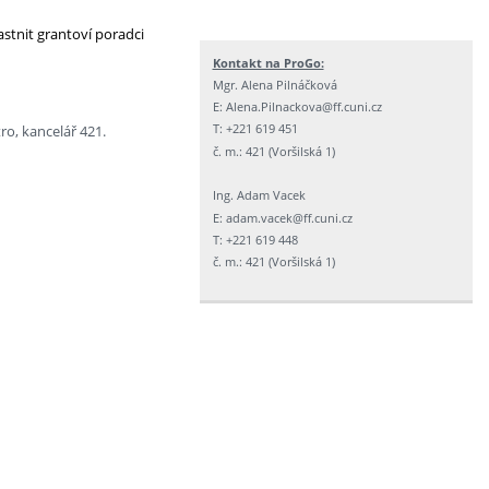
tnit grantoví poradci
Kontakt na ProGo:
Mgr. Alena Pilnáčková
E: Alena.Pilnackova@ff.cuni.cz
T: +221 619 451
ro, kancelář 421.
č. m.: 421 (Voršilská 1)
Ing. Adam Vacek
E: adam.vacek@ff.cuni.cz
T: +221 619 448
č. m.: 421 (Voršilská 1)