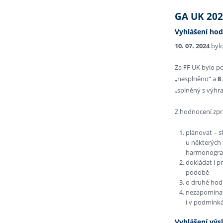
GA UK 20
Vyhlášení hod
10. 07. 2024
bylo
Za FF UK bylo 
„nesplněno“ a
8
„splněný s výhr
Z hodnocení zpr
plánovat – 
u některých 
harmonogr
dokládat i p
podobě
o druhé hod
nezapomínat 
i v podmínk
Vyhlášení výs