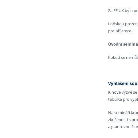
Za FF UK bylo p
Loňskou prezent
pro příjemce.
Úvodní seminá
Pokud se nemůže
Vyhlášení sou
K nové výzvě se
tabulka pro vypl
Na semináři kro
zkušenosti s pr
a grantovou čin