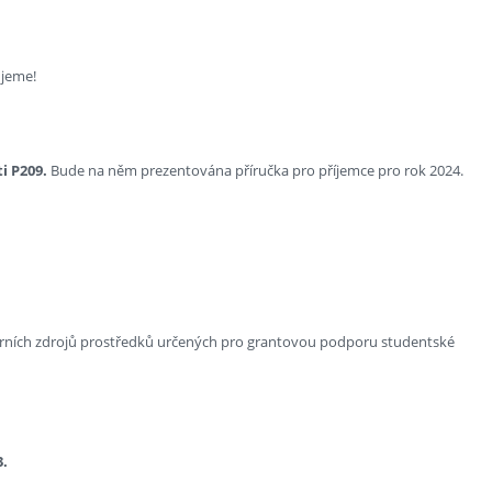
ujeme!
ti P209.
Bude na něm prezentována příručka pro příjemce pro rok 2024.
márních zdrojů prostředků určených pro grantovou podporu studentské
3.