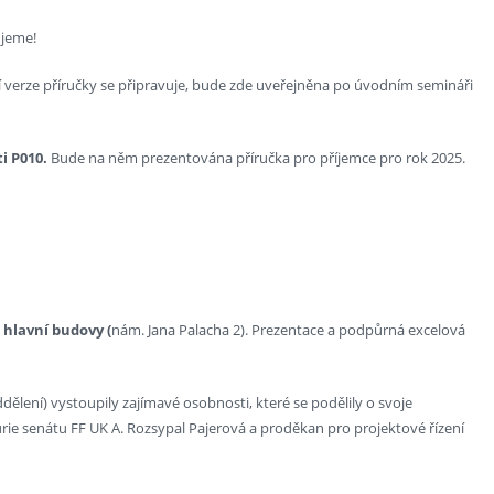
ujeme!
 verze příručky se připravuje, bude zde uveřejněna po úvodním semináři
ti P010.
Bude na něm prezentována příručka pro příjemce pro rok 2025.
1 hlavní budovy (
nám. Jana Palacha 2). Prezentace a podpůrná excelová
ení) vystoupily zajímavé osobnosti, které se podělily o svoje
rie senátu FF UK A. Rozsypal Pajerová a proděkan pro projektové řízení