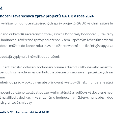
24
nocení závěrečných zpráv projektů GA UK v roce 2024
 vyhlášeno hodnocení závěrečných zpráv projektů GA UK, všichni řešitelé by
podáno celkem
26
závěrečných zpráv, z nichž
2
obdržely hodnocení „uzavřen
„hodnocení závěrečné zprávy odloženo“. Všem úspěšným řešitelům srdečně 
adou“, můžete do konce roku 2025 doložit relevantní publikační výstupy a
avodajů vyplynulo i několik doporučení:
studenti žádali o odložení hodnocení hlavně z důvodu zdlouhavého recenzn
periodik i s několikaměsíční lhůtou a obecně při sepisování projektových ž
amu
růběžnou práci – pokud nemáte plánovaný výstup (článek, monografie atp.)
nocení odloženo lze žádat pouze kvůli matěrské a rodičovské dovolené ne
na afiliaci a dedikaci – ke sníženému hodnocení v některých případech docház
ách grantové smlouvy
ledků 21. kola soutěže GAUK