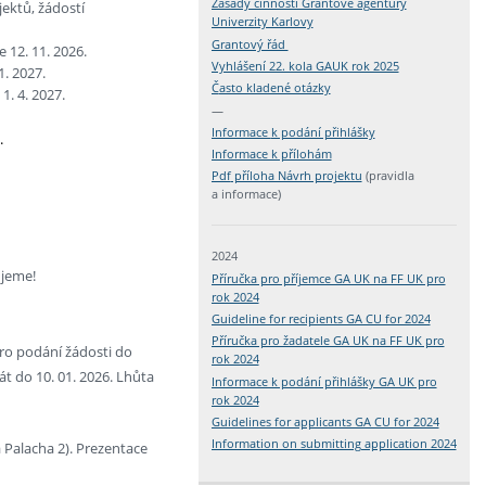
Zásady činnosti Grantové agentury
jektů, žádostí
Univerzity Karlovy
Grantový řád
 12. 11. 2026.
Vyhlášení 22. kola GAUK rok 2025
1. 2027.
Č
asto kladené otázky
1. 4. 2027.
—
Informace
k podání přihlášky
.
Informace k přílohám
Pdf
příloha Návrh projektu
(pravidla
a informace)
2024
ujeme!
Příručka pro příjemce GA UK na FF UK pro
rok 2024
Guideline for recipients GA CU for 2024
Příručka pro žadatele GA UK na FF UK pro
ro podání žádosti do
rok 2024
t do 10. 01. 2026. Lhůta
Informace k podání přihlášky GA UK pro
rok 2024
Guidelines for applicants GA CU for 2024
Information on submitting application 2024
 Palacha 2). Prezentace