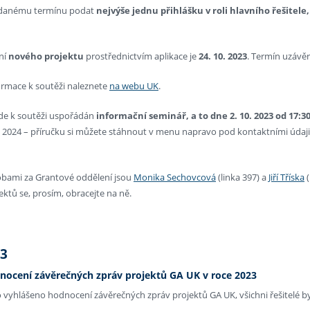
 danému termínu podat
nejvýše jednu přihlášku v roli hlavního řešitele
ní
nového
projektu
prostřednictvím aplikace je
24. 10. 2023
. Termín uzávěr
ormace k soutěži naleznete
na webu UK
.
de k soutěži uspořádán
informační seminář, a to dne 2. 10. 2023 od 17:30
k 2024 – příručku si můžete stáhnout v menu napravo pod kontaktními údaji
bami za Grantové oddělení jsou
Monika Sechovcová
(linka 397) a
Jiří Tříska
(
ktů se, prosím, obracejte na ně.
23
nocení závěrečných zpráv projektů GA UK v roce 2023
 vyhlášeno hodnocení závěrečných zpráv projektů GA UK, všichni řešitelé by