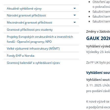
Otevření apl
o pokračová
Aktuálně vyhlášené výzvy
fakultní ter
Národní grantové příležitosti
fakultní ter
fakultní ter
Mezinárodní grantové příležitosti
Grantové příležitosti pro studenty
Změny v žádoste
Projekty Evropských strukturálních a investičních
GAUK 202
fondů - Operační programy; NPO
Vyhlášení výsle
Velké výzkumné infrastruktury (MŠMT)
Výsledky 23. ko
Fondy EHP a Norska
Za FF UK bylo p
Grantový kalendář a vyhledávaní výzev
Vyhlášení sou
Vyhlášení sout
3. 11. 2025. Lhů
pro podání závě
K nové výzvě se 
a podpůrná exce