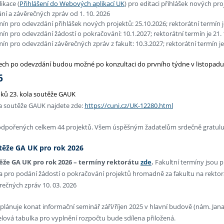
ikace (
Přihlášení do Webových aplikací UK
) pro editaci přihlášek nových pro
ní a závěrečných zpráv od 1. 10. 2026
mín pro odevzdání přihlášek nových projektů: 25.10.2026; rektorátní termín je
mín pro odevzdání žádostí o pokračování: 10.1.2027; rektorátní termín je 21. 
mín pro odevzdání závěrečných zpráv z fakult: 10.3.2027; rektorátní termín je 
ch po odevzdání budou možné po konzultaci do prvního týdne v listopadu
6
dků 23. kola soutěže GAUK
la soutěže GAUK najdete zde:
https://cuni.cz/UK-12280.html
odpořených celkem 44 projektů. Všem úspěšným žadatelům srdečně gratul
těže GA UK pro rok 2026
ěže GA UK pro rok 2026 – termíny rektorátu
zde
.
Fakultní termíny jsou p
ta pro podání žádostí o pokračování projektů hromadně za fakultu na rektorá
rečných zpráv 10. 03. 2026
plánuje konat informační seminář září/říjen 2025 v hlavní budově (nám. Jana
lová tabulka pro vyplnění rozpočtu bude sdílena přiložená.