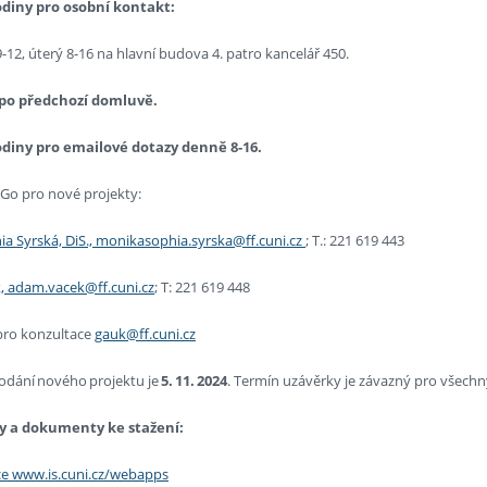
diny pro osobní kontakt:
9-12, úterý 8-16 na hlavní budova 4. patro kancelář 450.
po předchozí domluvě.
diny pro emailové dotazy denně 8-16.
Go pro nové projekty:
ia Syrská, DiS., monikasophia.syrska@ff.cuni.cz
; T.: 221 619 443
, adam.vacek@ff.cuni.cz
; T: 221 619 448
pro konzultace
gauk@ff.cuni.cz
odání nového projektu je
5.
11.
2024
. Termín uzávěrky je závazný pro všechny
y a dokumenty ke stažení:
ce www.is.cuni.cz/webapps