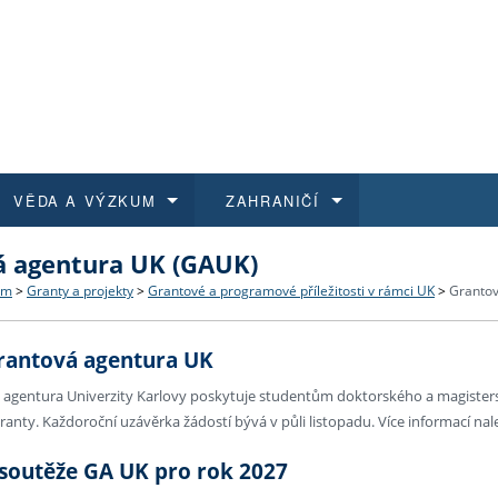
VĚDA A VÝZKUM
ZAHRANIČÍ
á agentura UK (GAUK)
 historie
t a jak se přihlásit
é a magisterské studium
výzkumu na FF UK
abídky a výběrová řízení
Pro m
Kurzy
Kurzy
Trans
Přijíž
um
>
Granty a projekty
>
Grantové a programové příležitosti v rámci UK
>
Grantov
a další dokumenty
studijní programy
 studium
 kvalifikace
 studenti
Kniho
Progr
Studu
Vědec
Mimof
rantová agentura UK
 benefity pro zaměstnance
k průběhu přijímaček
řízení
rojekty
í studenti
E-sho
Univer
Podpor
Publi
East 
á agentura Univerzity Karlovy poskytuje studentům doktorského a magisters
granty. Každoroční uzávěrka žádostí bývá v půli listopadu. Více informací na
 fakulty
í zaměstnanci
Výběr
 soutěže GA UK pro rok 2027
koly FF UK
Vydav