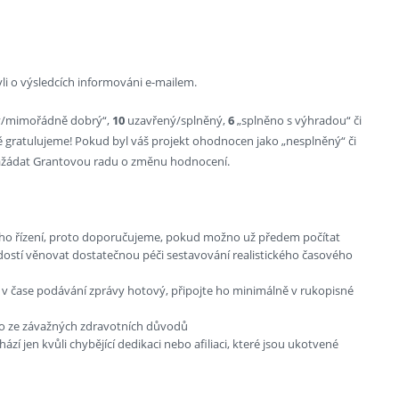
li o výsledcích informováni e-mailem.
ý/mimořádně dobrý“,
10
uzavřený/splněný,
6
„splněno s výhradou“ či
gratulujeme! Pokud byl váš projekt ohodnocen jako „nesplněný“ či
 zažádat Grantovou radu o změnu hodnocení.
ího řízení, proto doporučujeme, pokud možno už předem počítat
ádostí věnovat dostatečnou péči sestavování realistického časového
 v čase podávání zprávy hotový, připojte ho minimálně v rukopisné
bo ze závažných zdravotních důvodů
í jen kvůli chybějící dedikaci nebo afiliaci, které jsou ukotvené