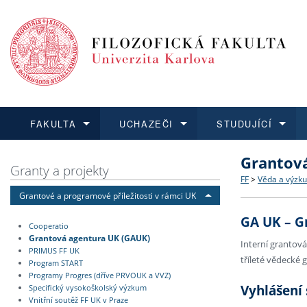
FAKULTA
UCHAZEČI
STUDUJÍCÍ
Grantov
FAKULTA
UCHAZEČI
STUDUJÍCÍ
VĚDA A VÝZKUM
ZAHRANIČÍ
Struktura a
Co studova
Bakalářsk
O vědě a 
Aktuální n
Granty a projekty
FF
>
Věda a výzk
Grantové a programové příležitosti v rámci UK
Dozvědět se více
Podat přihlášku
Dozvědět se více
Dozvědět se více
Dozvědět se více
Strategie 
Učitelské 
Doktorské
Akademické
Vyjíždějící
GA UK – G
Cooperatio
Podpora a
Informace 
Rigorózní 
Granty a p
Přijíždějíc
Grantová agentura UK (GAUK)
Interní grantov
PRIMUS FF UK
tříleté vědecké 
Program START
Absolventi
Vyjíždějíc
Programy Progres (dříve PRVOUK a VVZ)
Vyhlášení
Specifický vysokoškolský výzkum
Vnitřní soutěž FF UK v Praze
Fakultní š