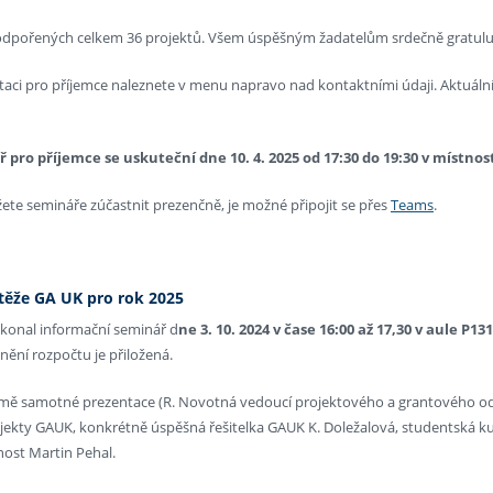
odpořených celkem 36 projektů. Všem úspěšným žadatelům srdečně gratul
aci pro příjemce naleznete v menu napravo nad kontaktními údaji. Aktuální
ř pro příjemce se uskuteční dne
10. 4. 2025 od 17:30 do 19:30 v místnos
te semináře zúčastnit prezenčně, je možné připojit se přes
Teams
.
těže GA UK pro rok 2025
 konal informační seminář d
ne 3. 10. 2024 v čase 16:00 až 17,30 v aule P13
nění rozpočtu je přiložená.
mě samotné prezentace (R. Novotná vedoucí projektového a grantového odděl
ojekty GAUK, konkrétně úspěšná řešitelka GAUK K. Doležalová, studentská ku
nost Martin Pehal.