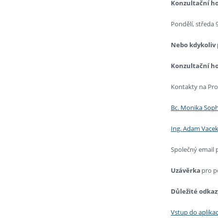
Konzultační ho
Pondělí, středa 
Nebo kdykoliv 
Konzultační ho
Kontakty na Pro
Bc. Monika Soph
Ing. Adam Vacek
Společný email 
Uzávěrka
pro p
Důležité odkaz
Vstup do aplika