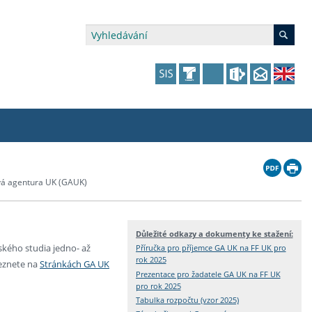
édia a veřejnost
 dalšího vzdělávání
 dalšího vzdělávání
fer & Impact Office
dějící zaměstnanci
á agentura UK (GAUK)
vna
amy s mikrocertifikátem
jící se specifickými potřebami
ké ceny a fondy
akultní financování výjezdů
Důležité odkazy a dokumenty ke stažení:
p fakulty
zita třetího věku
a a benefity pro studující
kace
and Central European Studies
kého studia jedno- až
Příručka pro příjemce GA UK na FF UK pro
rok 2025
leznete na
Stránkách GA UK
ová řízení
Prezentace pro žadatele GA UK na FF UK
pro rok 2025
Tabulka rozpočtu (vzor 2025)
atelství FF UK