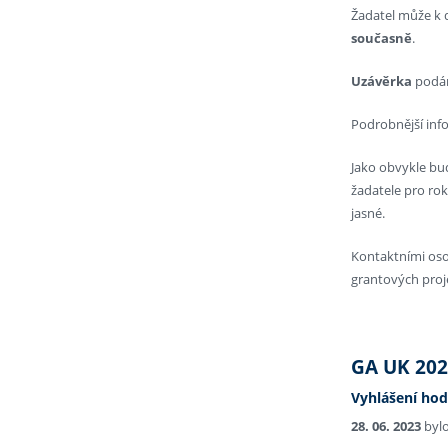
Žadatel může k
současně
.
Uzávěrka
podá
Podrobnější inf
Jako obvykle bu
žadatele pro ro
jasné.
Kontaktními oso
grantových proje
GA UK 20
Vyhlášení hod
28. 06. 2023
bylo