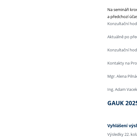
Na semináři kro
a předchozí úča
Konzultační hod
Aktuálně po před
Konzultační hod
Kontakty na Pro
Mgr. Alena Pilná
Ing. Adam Vacek;
GAUK 202
Vyhlášení výs
Výsledky 22. ko