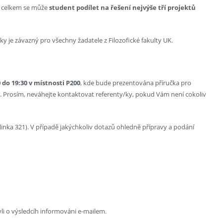
,
celkem se může
student podílet na řešení nejvýše tří projektů
ky je závazný pro všechny žadatele z Filozofické fakulty UK.
 do 19:30 v místnosti P200
, kde bude prezentována příručka pro
. Prosím, neváhejte kontaktovat referenty/ky, pokud Vám není cokoliv
linka 321). V případě jakýchkoliv dotazů ohledně přípravy a podání
li o výsledcíh informováni e-mailem.