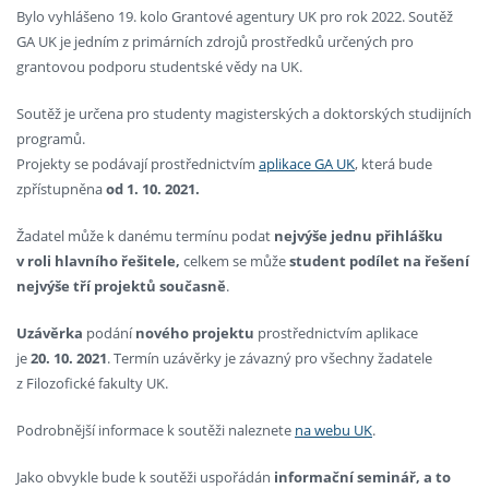
Bylo vyhlášeno 19. kolo Grantové agentury UK pro rok 2022. Soutěž
GA UK je jedním z primárních zdrojů prostředků určených pro
grantovou podporu studentské vědy na UK.
Soutěž je určena pro studenty magisterských a doktorských studijních
programů.
Projekty se podávají prostřednictvím
aplikace GA UK
, která bude
zpřístupněna
od 1. 10. 2021.
Žadatel může k danému termínu podat
nejvýše jednu přihlášku
v roli hlavního řešitele,
celkem se může
student podílet na řešení
nejvýše tří projektů současně
.
Uzávěrka
podání
nového
projektu
prostřednictvím aplikace
je
20. 10. 2021
. Termín uzávěrky je závazný pro všechny žadatele
z Filozofické fakulty UK.
Podrobnější informace k soutěži naleznete
na webu UK
.
Jako obvykle bude k soutěži uspořádán
informační seminář, a to