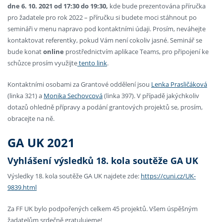
dne 6. 10. 2021 od 17:30 do 19:30,
kde bude prezentována příručka
pro žadatele pro rok 2022 – příručku si budete moci stáhnout po
semináři v menu napravo pod kontaktními údaji. Prosím, neváhejte
kontaktovat referentky, pokud Vám není cokoliv jasné. Seminář se
bude konat
online
prostřednictvím aplikace Teams, pro připojení ke
schůzce prosím využijte
tento link
.
Kontaktními osobami za Grantové oddělení jsou
Lenka Prasličáková
(linka 321) a
Monika Sechovcová
(linka 397). V případě jakýchkoliv
dotazů ohledně přípravy a podání grantových projektů se, prosím,
obracejte na ně.
GA UK 2021
Vyhlášení výsledků 18. kola soutěže GA UK
Výsledky 18. kola soutěže GA UK najdete zde:
https://cuni.cz/UK-
9839.html
Za FF UK bylo podpořených celkem 45 projektů. Všem úspěšným
žadatelům srdečně gratulujeme!