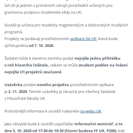
GA UK je jedním z primárních zdrojů prostředků určených pro
grantovou podporu studentské vědy na UK.
Soutěž je určena pro studenty magisterských a doktorských studijních
programů.
Projekty se podávají prostřednictvím
aplikace GA UK
, která bude
zpřístupněna
od 7. 10. 2020.
Žadatel může k danému termínu podat
nejvýše jednu přihlášku
v roli hlavního řešitele,
celkem se může
student podílet na řešení
nejvýše tří projektů současně
.
Uzávěrka
podání
nového
projektu
prostřednictvím aplikace
je
2. 11. 2020
. Termín uzávěrky je závazný pro všechny žadatele
z Filozofické fakulty UK.
Podrobnější informace k soutěži naleznete
na webu UK
.
Jako obvykle bude k soutěži uspořádán
informační seminář, a to
dne 5. 10. 2020 od 17:30 do 19:30 (hlavní budova FF UK, P200)
, kde