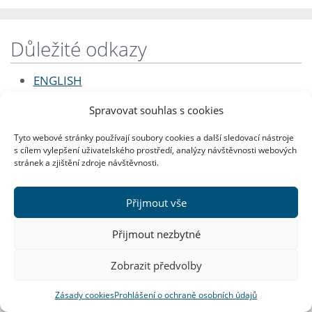
Důležité odkazy
ENGLISH
Studijní oddělení
Spravovat souhlas s cookies
SIS, webové aplikace, eLearning
Tyto webové stránky používají soubory cookies a další sledovací nástroje
Katedry, ústavy a další pracoviště
s cílem vylepšení uživatelského prostředí, analýzy návštěvnosti webových
stránek a zjištění zdroje návštěvnosti.
Harmonogram ak. roku
Přijmout vše
Zobrazit plnou verzi stránek
Přijmout nezbytné
Rychlé kontakty
Zobrazit předvolby
Filozofická fakulta
Zásady cookies
Prohlášení o ochraně osobních údajů
Univerzita Karlova