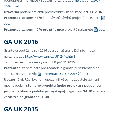
Podrobnější informace k soutěži naleznete zde:
http://cuni.cz/UK-
2446.html
Uzávěrka
podání projektu prostřednictvím aplikace je
9. 11. 2016
.
Prezentaci ze semináře
k podávání návrhů projektů naleznete
zde
.
Prezentaci ze semináře pro příjemce
projektů naleznete
zde
.
GA UK 2016
Grantová soutěž na rok 2016 byla vyhlášena, bližší informace
naleznete zde
http://www.cuni.cz/UK-2446.html
Termín
interní uzávěrky
na FF UK je
6.11.2015
.
Prezentaci
ze semináře pro žadatele o granty (tj. studenty Mgr.
a Ph.D.) naleznete zde
Prezentace GA UK 2016-žádost
Upozornění:
Rádi bychom upozornili všechny žadatele, že není
možné podání
stejného projektu
(nebo projektu s podobnou
problematikou a podobnými výstupy)
u agentury
GAUK
a zároveň
ve
Vnitřních grantech FF UK
.
GA UK 2015