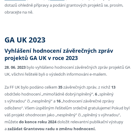
dotazů ohledně přípravy a podání grantových projektů se, prosím,
obracejte na ně.
GA UK 2023
Vyhlášení hodnocení závěrečných zpráv
projektů GA UK v roce 2023
28. 06. 2023
bylo vyhlášeno hodnocení závěrečných zpráv projektů GA
UK, všichni řešitelé byli o výsledcíh informováni e-mailem.
Za FF UK bylo podáno celkem
35
závěrečných zpráv, z nichž
13
obdrželo hodnocení „mimořádně dobrý/splněný“,
6
„splněný
s výhradou“ či „nesplněný“ a
16
„hodnocení závěrečné zprávy
odloženo“. Všem úspěšným řešitelům srdečně gratulujeme! Pokud byl
váš projekt ohodnocen jako „nesplněný“ či „splněný s výhradou“,
můžete
do konce roku 2024
doložit relevantní publikační výstupy
a
zažádat Grantovou radu o změnu hodnocení.