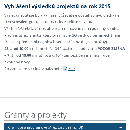
Vyhlášení výsledků projektů na rok 2015
Výsledky soutěže byly vyhlášeny. Žadatelé dostali zprávu o schválení
či neschválení grantu automaticky z aplikace GA UK.
Všichni řešitelé také dostali e-mailem pozvánku na povinný seminář
k administraci grantu, který organizuje GO ve dvou termínech (není
třeba se předem hlásit, obsah seminářů oba dny je totožný).
23.4. od 10:00
v místnosti č. 104 (1.patro hl.budova) a
POZOR ZMĚNA
– 7. 5.
od 10:00
v místnosti č. 104 (tamtéž). Seminář je zhruba
dvouhodinový.
Prezentaci ze semináře naleznete
zde
Granty a projekty
Grantové a programové příležitosti v rámci UK