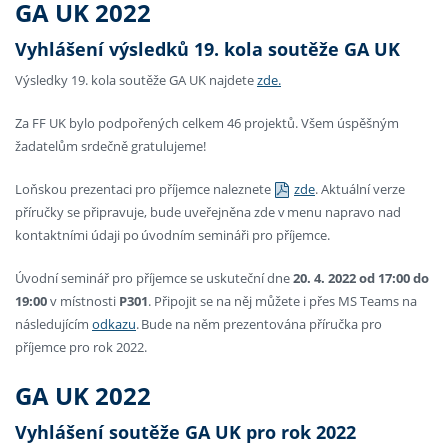
GA UK 2022
Vyhlášení výsledků 19. kola soutěže GA UK
Výsledky 19. kola soutěže GA UK najdete
zde.
Za FF UK bylo podpořených celkem 46 projektů. Všem úspěšným
žadatelům srdečně gratulujeme!
Loňskou prezentaci pro příjemce naleznete
zde
. Aktuální verze
příručky se připravuje, bude uveřejněna zde v menu napravo nad
kontaktními údaji po úvodním semináři pro příjemce.
Úvodní seminář pro příjemce se uskuteční dne
20. 4. 2022
od 17:00 do
19:00
v místnosti
P301
. Připojit se na něj můžete i přes MS Teams na
následujícím
odkazu
. Bude na něm prezentována příručka pro
příjemce pro rok 2022.
GA UK 2022
Vyhlášení soutěže GA UK pro rok 2022