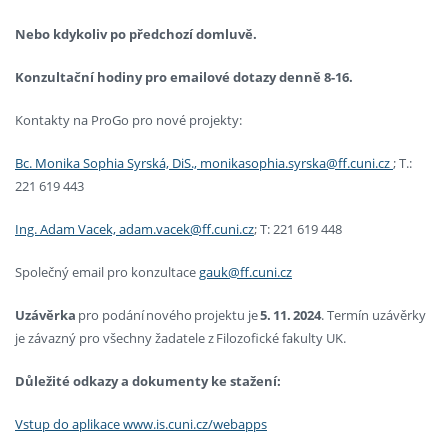
Nebo kdykoliv po předchozí domluvě.
Konzultační hodiny pro emailové dotazy denně 8-16.
Kontakty na ProGo pro nové projekty:
Bc. Monika Sophia Syrská, DiS., monikasophia.syrska@ff.cuni.cz
; T.:
221 619 443
Ing. Adam Vacek, adam.vacek@ff.cuni.cz
; T: 221 619 448
Společný email pro konzultace
gauk@ff.cuni.cz
Uzávěrka
pro podání nového projektu je
5.
11.
2024
. Termín uzávěrky
je závazný pro všechny žadatele z Filozofické fakulty UK.
Důležité odkazy a dokumenty ke stažení:
Vstup do aplikace www.is.cuni.cz/webapps