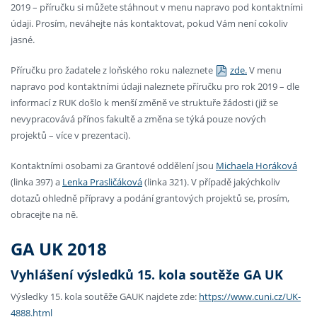
2019 – příručku si můžete stáhnout v menu napravo pod kontaktními
údaji. Prosím, neváhejte nás kontaktovat, pokud Vám není cokoliv
jasné.
Příručku pro žadatele z loňského roku naleznete
zde.
V menu
napravo pod kontaktními údaji naleznete příručku pro rok 2019 – dle
informací z RUK došlo k menší změně ve struktuře žádosti (již se
nevypracovává přínos fakultě a změna se týká pouze nových
projektů – více v prezentaci).
Kontaktními osobami za Grantové oddělení jsou
Michaela Horáková
(linka 397) a
Lenka Prasličáková
(linka 321). V případě jakýchkoliv
dotazů ohledně přípravy a podání grantových projektů se, prosím,
obracejte na ně.
GA UK 2018
Vyhlášení výsledků 15. kola soutěže GA UK
Výsledky 15. kola soutěže GAUK najdete zde:
https://www.cuni.cz/UK-
4888.html