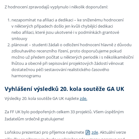
Z hodnocení zpravodajů vyplynulo i několik doporučení:
nezapomínat na afiliaci a dedikaci – ke sníženému hodnocení
v některých případech došlo jen kvůli chybějící dedikaci
nebo afiliaci, které jsou ukotvené i v podmínkách grantové
smlouvy
plánovat – studenti žádali o odložení hodnocení hlavně z důvodu
zdlouhavého recenzního řízení, proto doporučujeme pokud
možno už předem počítat u některých periodik i s několikaměsíční
lhůtou a obecně při sepisování projektových žádostí věnovat
dostatečnou péči sestavování realistického časového
harmonogramu
Vyhlášení výsledků 20. kola soutěže GA UK
Výsledky 20. kola soutěže GA UK najdete
zde.
Za FF UK bylo podpořených celkem 33 projektů. Všem úspěšným
žadatelům srdečně gratulujeme!
Loňskou prezentaci pro příjemce naleznete
zde
. Aktuální verze