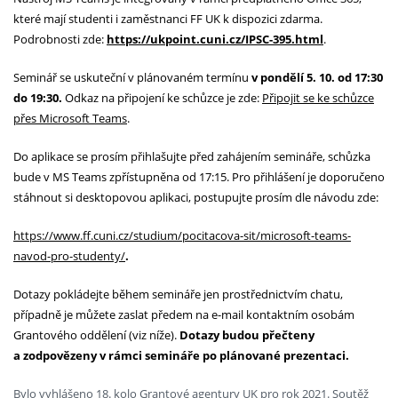
které mají studenti i zaměstnanci FF UK k dispozici zdarma.
Podrobnosti zde:
https://ukpoint.cuni.cz/IPSC-395.html
.
Seminář se uskuteční v plánovaném termínu
v pondělí 5. 10. od 17:30
do 19:30.
Odkaz na připojení ke schůzce je zde:
Připojit se ke schůzce
přes Microsoft Teams
.
Do aplikace se prosím přihlašujte před zahájením semináře, schůzka
bude v MS Teams zpřístupněna od 17:15. Pro přihlášení je doporučeno
stáhnout si desktopovou aplikaci, postupujte prosím dle návodu zde:
https://www.ff.cuni.cz/studium/pocitacova-sit/microsoft-teams-
navod-pro-studenty/
.
Dotazy pokládejte během semináře jen prostřednictvím chatu,
případně je můžete zaslat předem na e-mail kontaktním osobám
Grantového oddělení (viz níže).
Dotazy budou přečteny
a zodpovězeny v rámci semináře po plánované prezentaci.
Bylo vyhlášeno 18. kolo Grantové agentury UK pro rok 2021. Soutěž