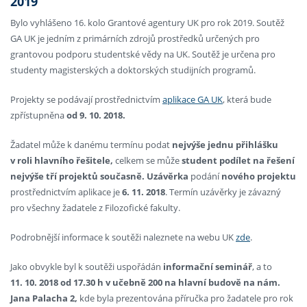
2019
Bylo vyhlášeno 16. kolo Grantové agentury UK pro rok 2019. Soutěž
GA UK je jedním z primárních zdrojů prostředků určených pro
grantovou podporu studentské vědy na UK. Soutěž je určena pro
studenty magisterských a doktorských studijních programů.
Projekty se podávají prostřednictvím
aplikace GA UK
, která bude
zpřístupněna
od 9. 10. 2018.
Žadatel může k danému termínu podat
nejvýše jednu přihlášku
v roli hlavního řešitele,
celkem se může
student podílet na řešení
nejvýše tří projektů současně.
Uzávěrka
podání
nového projektu
prostřednictvím aplikace je
6. 11. 2018
. Termín uzávěrky je závazný
pro všechny žadatele z Filozofické fakulty.
Podrobnější informace k soutěži naleznete na webu UK
zde
.
Jako obvykle byl k soutěži uspořádán
informační seminář
, a to
11. 10. 2018 od 17.30 h v učebně 200 na hlavní budově na nám.
Jana Palacha 2,
kde byla prezentována příručka pro žadatele pro rok