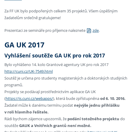
Za FF UK bylo podpořených celkem 35 projektů. Všem úspěšným
žadatelům srdečně gratulujeme!
Prezentaci ze semináře pro příjemce naleznete
zde
.
GA UK 2017
Vyhlášení soutěže GA UK pro rok 2017
Bylo vyhlášeno 14. kolo Grantové agentury UK pro rok 2017
http://cuni.cz/UK-7549.html
Soutěž je určena pro studenty magisterských a doktorských studijních
programů.
Projekty se podávají prostřednictvím aplikace GA UK
(
https://is.cuni.cz/webapps/
), která bude zpřístupněna
od 6. 10. 2016.
Žadatel může k danému termínu podat
nejvýše jednu přihlášku
v roli hlavního řešitele.
Rádi bychom zájemce upozornili, že
podání totožného projektu
do
soutěže
GAUK a Vnitřních grantů není možné.