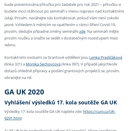
bude prezentována příručka pro žadatele pro rok 2021 – příručku si
budete moci stáhnout po semináři v menu napravo nad kontaktními
údaji. Prosím, neváhejte nás kontaktovat, pokud Vám není cokoliv
jasné. Vzhledem k měnícím se opatřením v rámci šíření Covid-19,
prosím, sledujte případné změny semináře
zde
. Na semináři mějte
prosím roušku a snažte se sedět s dostatečným rozestupem mezi
sebou.
Kontaktními osobami za Grantové oddělení jsou
Lenka Prasličáková
(linka 321) a
Monika Sechovcová
(linka 397). V případě jakýchkoliv
dotazů ohledně přípravy a podání grantových projektů se, prosím,
obracejte na ně.
GA UK 2020
Vyhlášení výsledků 17. kola soutěže GA UK
Výsledky 17. kola soutěže GA UK najdete zde:
https://cuni.cz/UK-
9291.html
Za FF UK bylo podpořených celkem 62 projektů. Všem úspěšným