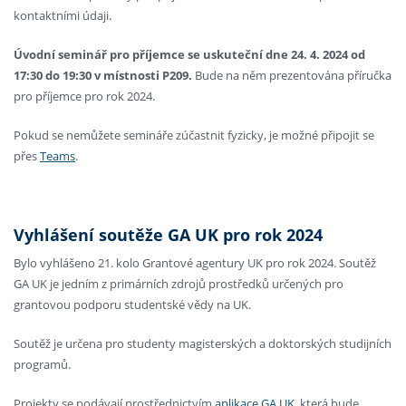
kontaktními údaji.
Úvodní seminář pro příjemce se uskuteční dne
24. 4. 2024 od
17:30 do 19:30 v místnosti P209.
Bude na něm prezentována příručka
pro příjemce pro rok 2024.
Pokud se nemůžete semináře zúčastnit fyzicky, je možné připojit se
přes
Teams
.
Vyhlášení soutěže GA UK pro rok 2024
Bylo vyhlášeno 21. kolo Grantové agentury UK pro rok 2024. Soutěž
GA UK je jedním z primárních zdrojů prostředků určených pro
grantovou podporu studentské vědy na UK.
Soutěž je určena pro studenty magisterských a doktorských studijních
programů.
Projekty se podávají prostřednictvím
aplikace GA UK
, která bude