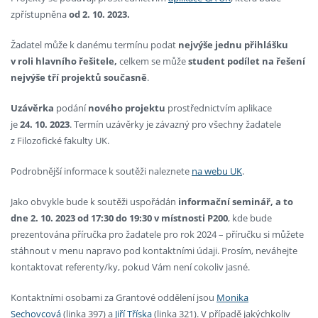
zpřístupněna
od 2. 10. 2023.
Žadatel může k danému termínu podat
nejvýše jednu přihlášku
v roli hlavního řešitele,
celkem se může
student podílet na řešení
nejvýše tří projektů současně
.
Uzávěrka
podání
nového
projektu
prostřednictvím aplikace
je
24. 10. 2023
. Termín uzávěrky je závazný pro všechny žadatele
z Filozofické fakulty UK.
Podrobnější informace k soutěži naleznete
na webu UK
.
Jako obvykle bude k soutěži uspořádán
informační seminář, a to
dne 2. 10. 2023 od 17:30 do 19:30 v místnosti P200
, kde bude
prezentována příručka pro žadatele pro rok 2024 – příručku si můžete
stáhnout v menu napravo pod kontaktními údaji. Prosím, neváhejte
kontaktovat referenty/ky, pokud Vám není cokoliv jasné.
Kontaktními osobami za Grantové oddělení jsou
Monika
Sechovcová
(linka 397) a
Jiří Tříska
(linka 321). V případě jakýchkoliv