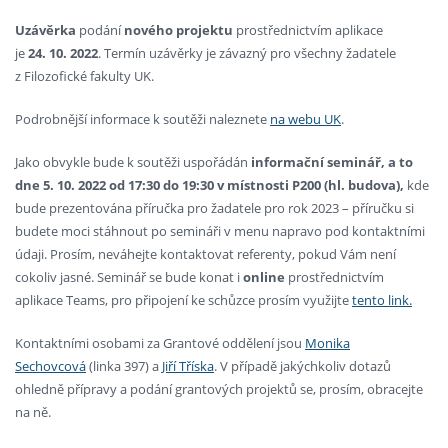
Uzávěrka
podání
nového
projektu
prostřednictvím aplikace
je
24. 10. 2022
. Termín uzávěrky je závazný pro všechny žadatele
z Filozofické fakulty UK.
Podrobnější informace k soutěži naleznete
na webu UK
.
Jako obvykle bude k soutěži uspořádán
informační seminář, a to
dne 5. 10. 2022 od 17:30 do 19:30 v místnosti P200 (hl. budova),
kde
bude prezentována příručka pro žadatele pro rok 2023 – příručku si
budete moci stáhnout po semináři v menu napravo pod kontaktními
údaji. Prosím, neváhejte kontaktovat referenty, pokud Vám není
cokoliv jasné. Seminář se bude konat i
online
prostřednictvím
aplikace Teams, pro připojení ke schůzce prosím využijte
tento link.
Kontaktními osobami za Grantové oddělení jsou
Monika
Sechovcová
(linka 397) a
Jiří Tříska
. V případě jakýchkoliv dotazů
ohledně přípravy a podání grantových projektů se, prosím, obracejte
na ně.