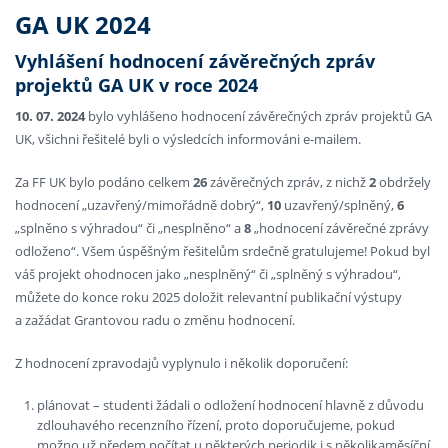
GA UK 2024
Vyhlášení hodnocení závěrečných zpráv
projektů GA UK v roce 2024
10. 07. 2024
bylo vyhlášeno hodnocení závěrečných zpráv projektů GA
UK, všichni řešitelé byli o výsledcích informováni e-mailem.
Za FF UK bylo podáno celkem
26
závěrečných zpráv, z nichž
2
obdržely
hodnocení „uzavřený/mimořádně dobrý“,
10
uzavřený/splněný,
6
„splněno s výhradou“ či „nesplněno“ a
8
„hodnocení závěrečné zprávy
odloženo“. Všem úspěšným řešitelům srdečně gratulujeme! Pokud byl
váš projekt ohodnocen jako „nesplněný“ či „splněný s výhradou“,
můžete do konce roku 2025 doložit relevantní publikační výstupy
a zažádat Grantovou radu o změnu hodnocení.
Z hodnocení zpravodajů vyplynulo i několik doporučení:
plánovat – studenti žádali o odložení hodnocení hlavně z důvodu
zdlouhavého recenzního řízení, proto doporučujeme, pokud
možno už předem počítat u některých periodik i s několikaměsíční