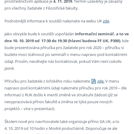
prostřednictvím aplikace je
4. 11. 2019
. Termín uzávěrky je závazný
pro všechny žadatele z Filozofické fakulty.
Podrobnější informace k soutěži naleznete na webu UK
zde
.
Jako obvykle bude k soutěži uspořádán
informační seminář, a to ve
dne 10. 10. 2019 od 17:30 do 19:30 (hlavní budova FF UK, P300)
, kde
bude prezentována příručka pro žadatele pro rok 2020 – příručku si
budete moci stáhnout po semináři v menu napravo pod kontaktními
údaji. Prosím, neváhejte nás kontaktovat, pokud Vám není cokoliv
jasné.
Příručku pro žadatele z loňského roku naleznete
zde.
V menu
napravo pod kontaktními údaji naleznete příručku pro rok 2019 – dle
informací z RUK došlo k menší změně ve struktuře žádosti (již se
nevypracovává přínos fakultě a změna se týká pouze nových
projektů – více v prezentaci).
Školení nově pro navrhovatele také organizuje přímo GA UK, a to
4. 10. 2019 od 10 hodin v Modré posluchárně. Doporučuje se ale