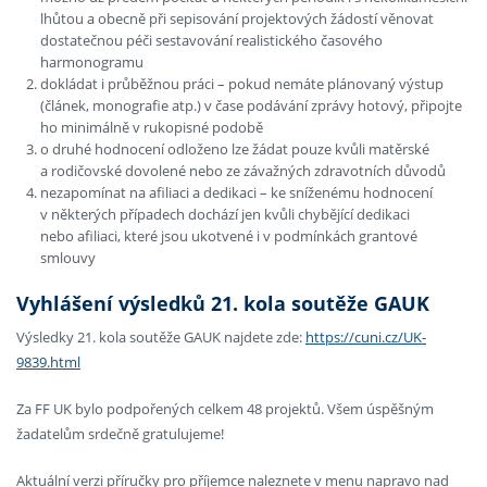
lhůtou a obecně při sepisování projektových žádostí věnovat
dostatečnou péči sestavování realistického časového
harmonogramu
dokládat i průběžnou práci – pokud nemáte plánovaný výstup
(článek, monografie atp.) v čase podávání zprávy hotový, připojte
ho minimálně v rukopisné podobě
o druhé hodnocení odloženo lze žádat pouze kvůli matěrské
a rodičovské dovolené nebo ze závažných zdravotních důvodů
nezapomínat na afiliaci a dedikaci – ke sníženému hodnocení
v některých případech dochází jen kvůli chybějící dedikaci
nebo afiliaci, které jsou ukotvené i v podmínkách grantové
smlouvy
Vyhlášení výsledků 21. kola soutěže GAUK
Výsledky 21. kola soutěže GAUK najdete zde:
https://cuni.cz/UK-
9839.html
Za FF UK bylo podpořených celkem 48 projektů. Všem úspěšným
žadatelům srdečně gratulujeme!
Aktuální verzi příručky pro příjemce naleznete v menu napravo nad