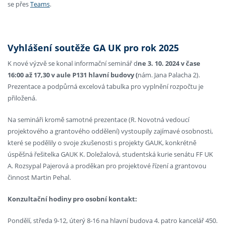
se přes
Teams
.
Vyhlášení soutěže GA UK pro rok 2025
K nové výzvě se konal informační seminář d
ne 3. 10. 2024 v čase
16:00 až 17,30 v aule P131 hlavní budovy (
nám. Jana Palacha 2).
Prezentace a podpůrná excelová tabulka pro vyplnění rozpočtu je
přiložená.
Na semináři kromě samotné prezentace (R. Novotná vedoucí
projektového a grantového oddělení) vystoupily zajímavé osobnosti,
které se podělily o svoje zkušenosti s projekty GAUK, konkrétně
úspěšná řešitelka GAUK K. Doležalová, studentská kurie senátu FF UK
A. Rozsypal Pajerová a proděkan pro projektové řízení a grantovou
činnost Martin Pehal.
Konzultační hodiny pro osobní kontakt:
Pondělí, středa 9-12, úterý 8-16 na hlavní budova 4. patro kancelář 450.