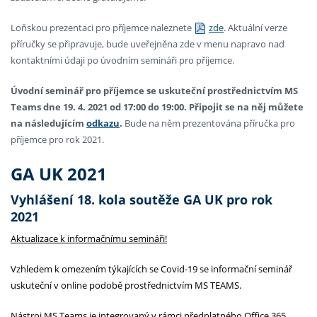
Loňskou prezentaci pro příjemce naleznete
zde
. Aktuální verze
příručky se připravuje, bude uveřejněna zde v menu napravo nad
kontaktními údaji po úvodním semináři pro příjemce.
Úvodní seminář pro příjemce se uskuteční prostřednictvím MS
Teams dne 19. 4. 2021 od 17:00 do 19:00. Připojit se na něj můžete
na následujícím
odkazu
.
Bude na něm prezentována příručka pro
příjemce pro rok 2021.
GA UK 2021
Vyhlášení 18. kola soutěže GA UK pro rok
2021
Aktualizace k informačnímu semináři!
Vzhledem k omezením týkajících se Covid-19 se informační seminář
uskuteční v online podobě prostřednictvím MS TEAMS.
Nástroj MS Teams je integrovaný v rámci předplatného Office 365,