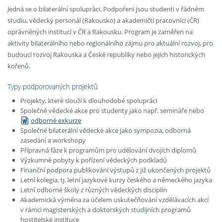
Jedná se o bilaterální spolupráci. Podpořeni jsou studenti v řádném
studiu, vědecký personál (Rakousko) a akademičtí pracovníci (ČR)
oprávněných institucí v ČR a Rakousku. Program je zaměřen na
aktivity bilaterálního nebo regionálního zájmu pro aktuální rozvoj, pro
budoucí rozvoj Rakouska a České republiky nebo jejich historických
kořenů.
Typy podporovaných projektů
Projekty, které slouží k dlouhodobé spolupráci
Společné vědecké akce pro studenty jako např. semináře nebo
odborné exkurze
Společné bilaterální vědecké akce jako sympozia, odborná
zasedání a workshopy
Přípravná fáze k programům pro udělování dvojích diplomů
Výzkumné pobyty k pořízení vědeckých podkladů
Finanční podpora publikování výstupů z již ukončených projektů
Letní kolegia, tj. letní jazykové kurzy českého a německého jazyka
Letní odborné školy z různých vědeckých disciplín
Akademická výměna za účelem uskutečňování vzdělávacích akcí
v rámci magisterských a doktorských studijních programů
hostitelské instituce