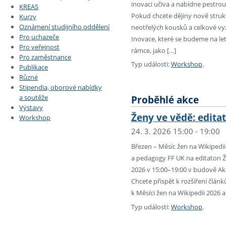
inovaci učiva a nabídne pestrou 
KREAS
Pokud chcete dějiny nově struk
Kurzy
Oznámení studijního oddělení
neotřelých kousků a celkové v
Pro uchazeče
Inovace, které se budeme na letn
Pro veřejnost
rámce, jako […]
Pro zaměstnance
Typ události:
Workshop
.
Publikace
Různé
Stipendia, oborové nabídky
a soutěže
Proběhlé akce
Výstavy
Ženy ve vědě: edita
Workshop
24. 3. 2026 15:00 - 19:00
Březen – Měsíc žen na Wikipedi
a pedagogy FF UK na editaton Ž
2026 v 15:00–19:00 v budově Aka
Chcete přispět k rozšíření článk
k Měsíci žen na Wikipedii 2026 
Typ události:
Workshop
.