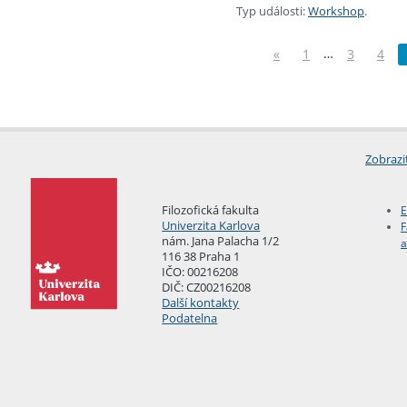
Typ události:
Workshop
.
…
«
1
3
4
Zobrazi
Filozofická fakulta
E
Univerzita Karlova
F
nám. Jana Palacha 1/2
a
116 38 Praha 1
IČO: 00216208
DIČ: CZ00216208
Další kontakty
Podatelna