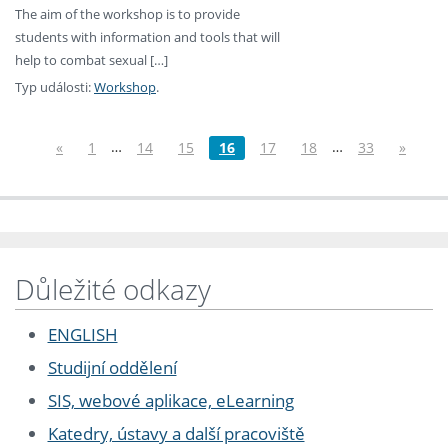
The aim of the workshop is to provide
students with information and tools that will
help to combat sexual […]
Typ události:
Workshop
.
…
…
«
1
14
15
16
17
18
33
»
Důležité odkazy
ENGLISH
Studijní oddělení
SIS, webové aplikace, eLearning
Katedry, ústavy a další pracoviště