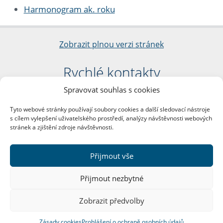
Harmonogram ak. roku
Zobrazit plnou verzi stránek
Rychlé kontakty
Spravovat souhlas s cookies
Filozofická fakulta
Univerzita Karlova
Tyto webové stránky používají soubory cookies a další sledovací nástroje
nám. Jana Palacha 1/2
s cílem vylepšení uživatelského prostředí, analýzy návštěvnosti webových
116 38 Praha 1
stránek a zjištění zdroje návštěvnosti.
IČO: 00216208
DIČ: CZ00216208
Přijmout vše
Další kontakty
Přijmout nezbytné
Podatelna
Zobrazit předvolby
Zásady cookies
Prohlášení o ochraně osobních údajů