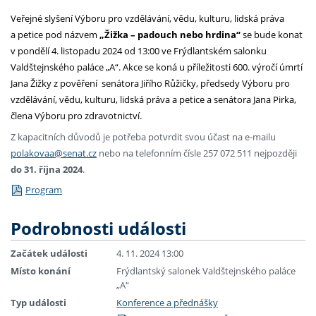
Veřejné slyšení Výboru pro vzdělávání, vědu, kulturu, lidská práva
a petice pod názvem
„Žižka – padouch nebo hrdina“
se bude konat
v pondělí 4. listopadu 2024 od 13:00 ve Frýdlantském salonku
Valdštejnského paláce „A“. Akce se koná u příležitosti 600. výročí úmrtí
Jana Žižky z pověření senátora Jiřího Růžičky, předsedy Výboru pro
vzdělávání, vědu, kulturu, lidská práva a petice a senátora Jana Pirka,
člena Výboru pro zdravotnictví.
Z kapacitních důvodů je potřeba potvrdit svou účast na e-mailu
polakovaa@senat.cz
nebo na telefonním čísle 257 072 511 nejpozději
do 31. října 2024
.
Program
Podrobnosti události
Začátek události
4. 11. 2024 13:00
Místo konání
Frýdlantský salonek Valdštejnského paláce
„A“
Typ události
Konference a přednášky