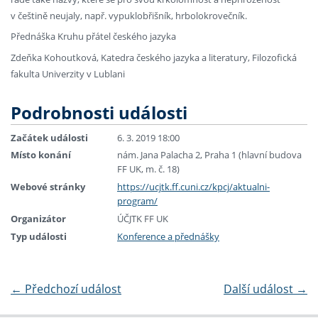
v češtině neujaly, např. vypuklobřišník, hrbolokrovečník.
Přednáška Kruhu přátel českého jazyka
Zdeňka Kohoutková, Katedra českého jazyka a literatury, Filozofická
fakulta Univerzity v Lublani
Podrobnosti události
Začátek události
6. 3. 2019 18:00
Místo konání
nám. Jana Palacha 2, Praha 1 (hlavní budova
FF UK, m. č. 18)
Webové stránky
https://ucjtk.ff.cuni.cz/kpcj/aktualni-
program/
Organizátor
ÚČJTK FF UK
Typ události
Konference a přednášky
←
Předchozí událost
Další událost
→