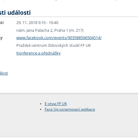
ti události
ti
29. 11. 2018 9:10 - 10:40
nám. Jana Palacha 2, Praha 1 (m. 217)
ky
www.facebook.com/events/903588506504514/
Pražské centrum židovských studií FF UK
Konference a přednášky
álost
E-shop FF UK
Face Up oznamovací aplikace