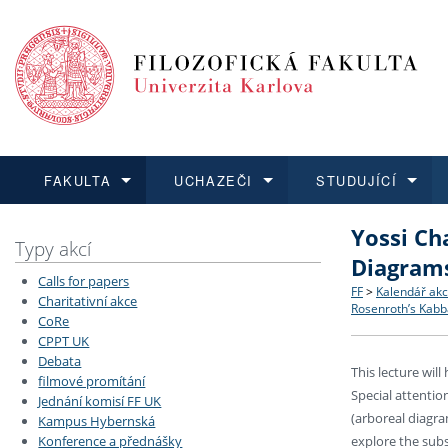
FAKULTA
UCHAZEČI
STUDUJÍCÍ
Yossi Ch
FAKULTA
UCHAZEČI
STUDUJÍCÍ
VĚDA A VÝZKUM
ZAHRANIČÍ
Struktura a
Co studova
Bakalářsk
O vědě a 
Aktuální n
Typy akcí
Diagrams
Calls for papers
Dozvědět se více
Podat přihlášku
Dozvědět se více
Dozvědět se více
Dozvědět se více
Strategie 
Učitelské 
Doktorské
Akademické
Vyjíždějící
FF
>
Kalendář akc
Charitativní akce
Rosenroth’s Kab
CoRe
CPPT UK
Podpora a
Informace 
Rigorózní 
Granty a p
Přijíždějíc
Debata
This lecture wil
filmové promítání
Absolventi
Vyjíždějíc
Special attentio
Jednání komisí FF UK
(arboreal diagra
Kampus Hybernská
Konference a přednášky
explore the sub
Fakultní š