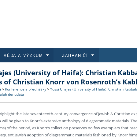
VĚDA A VÝZKUM
ZAHRANIČÍ
ajes (University of Haifa): Christian Kab
 historie
t a jak se přihlásit
é a magisterské studium
výzkumu na FF UK
abídky a výběrová řízení
Pro m
Kurzy
Kurzy
Trans
Přijíž
 of Christian Knorr von Rosenroth’s Ka
a další dokumenty
studijní programy
 studium
 kvalifikace
 studenti
Kniho
Progr
Studu
Vědec
Mimof
í
>
Konference a přednášky
>
Yossi Chajes (University of Haifa): Christian Kabba
balah denudata
 benefity pro zaměstnance
k průběhu přijímacího řízení
řízení
rojekty
í studenti
E-sho
Univer
Podpor
Publi
East 
l highlight the late seventeenth-century convergence of Jewish & Christian e
 fakulty
í zaměstnanci
Výběr
n will be given to Knorr’s extensive anthology of diagrammatic materials. The
ms) of the period, as Knorr’s collection preserves no few exemplars that pred
sequent Jewish adoption of diagrammatic materials fashioned by Knorr hims
koly FF UK
Vydav