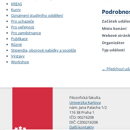
KREAS
Kurzy
Podrobnos
Oznámení studijního oddělení
Začátek událos
Pro uchazeče
Pro veřejnost
Místo konání
Pro zaměstnance
Webové strán
Publikace
Organizátor
Různé
Typ události
Stipendia, oborové nabídky a soutěže
Výstavy
Workshop
←
Předchozí ud
Filozofická fakulta
Univerzita Karlova
nám. Jana Palacha 1/2
116 38 Praha 1
IČO: 00216208
DIČ: CZ00216208
Další kontakty