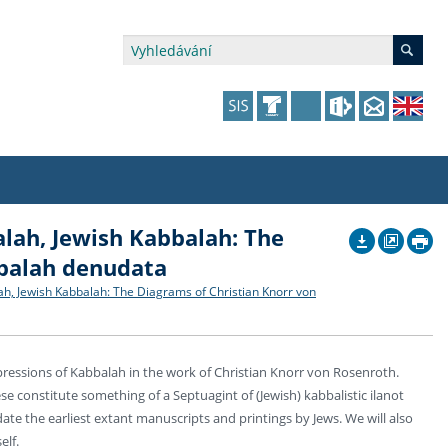
balah, Jewish Kabbalah: The
édia a veřejnost
 dalšího vzdělávání
 dalšího vzdělávání
fer & Impact Office
dějící zaměstnanci
bbalah denudata
vna
amy s mikrocertifikátem
jící se specifickými potřebami
ké ceny a fondy
akultní financování výjezdů
lah, Jewish Kabbalah: The Diagrams of Christian Knorr von
p fakulty
zita třetího věku
a a benefity pro studující
kace
and Central European Studies
xpressions of Kabbalah in the work of Christian Knorr von Rosenroth.
ová řízení
se constitute something of a Septuagint of (Jewish) kabbalistic ilanot
ate the earliest extant manuscripts and printings by Jews. We will also
elf.
atelství FF UK