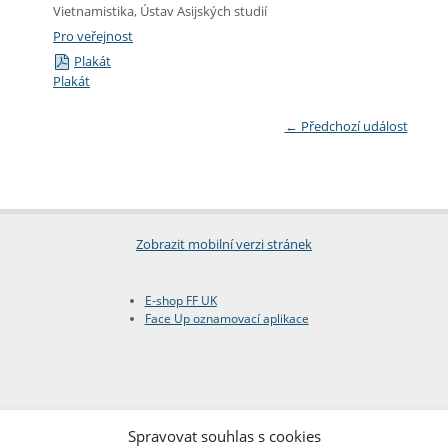
Vietnamistika, Ústav Asijských studií
Pro veřejnost
Plakát
Plakát
←
Předchozí událost
Zobrazit mobilní verzi stránek
E-shop FF UK
Face Up oznamovací aplikace
Spravovat souhlas s cookies