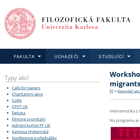
FAKULTA
UCHAZEČI
STUDUJÍCÍ
Workshop
FAKULTA
UCHAZEČI
STUDUJÍCÍ
VĚDA A VÝZKUM
ZAHRANIČÍ
Struktura a
Co studova
Bakalářsk
O vědě a 
Aktuální n
Typy akcí
migrant
Calls for papers
Dozvědět se více
Podat přihlášku
Dozvědět se více
Dozvědět se více
Dozvědět se více
Strategie 
Učitelské 
Doktorské
Akademické
Vyjíždějící
FF
>
Kalendář akc
Charitativní akce
CoRe
CPPT UK
Podpora a
Informace 
Rigorózní 
Granty a p
Přijíždějíc
Vietnamistika z 
Debata
filmové promítání
Na programu je 
Absolventi
Vyjíždějíc
Jednání komisí FF UK
Kampus Hybernská
Konference a přednášky
Fakultní š