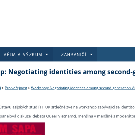
VĚDA A VÝZKUM
ZAHRANIČÍ
: Negotiating identities among second-
 historie
t a jak se přihlásit
é a magisterské studium
výzkumu na FF UK
abídky a výběrová řízení
Pro m
Kurzy
Kurzy
Trans
Přijíž
s
a další dokumenty
studijní programy
 studium
 kvalifikace
 studenti
Kniho
Progr
Studu
Vědec
Mimof
í
>
Pro veřejnost
>
Workshop: Negotiating identities among second-generation 
 benefity pro zaměstnance
k průběhu přijímacího řízení
řízení
rojekty
í studenti
E-sho
Univer
Podpor
Publi
East 
Ústavu asijských studií FF UK srdečně zve na workshop zabývající se identit
panelová diskuze, debata Queer Vietnamci, menšina v menšině s moderáto
 fakulty
í zaměstnanci
Výběr
koly FF UK
Vydav