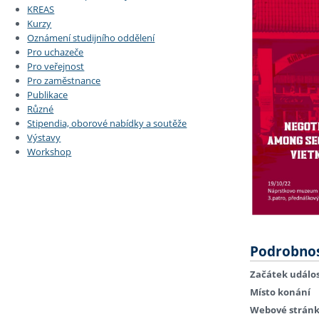
KREAS
Kurzy
Oznámení studijního oddělení
Pro uchazeče
Pro veřejnost
Pro zaměstnance
Publikace
Různé
Stipendia, oborové nabídky a soutěže
Výstavy
Workshop
Podrobnos
Začátek událos
Místo konání
Webové strán