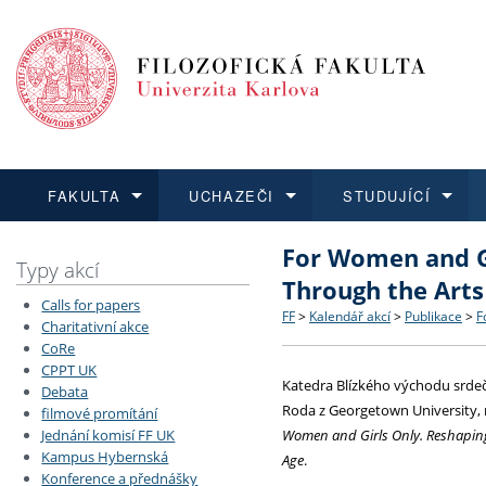
FAKULTA
UCHAZEČI
STUDUJÍCÍ
For Women and G
FAKULTA
UCHAZEČI
STUDUJÍCÍ
VĚDA A VÝZKUM
ZAHRANIČÍ
Struktura a historie
Co studovat a jak se přihlá
Bakalářské a magisterské
O vědě a výzkumu na FF
Aktuální nabídky a výběrov
Typy akcí
Through the Arts 
Calls for papers
Dozvědět se více
Podat přihlášku
Dozvědět se více
Dozvědět se více
Dozvědět se více
Strategie a další dokumen
Učitelské studijní program
Doktorské studium
Akademické kvalifikace
Vyjíždějící studenti
FF
>
Kalendář akcí
>
Publikace
>
F
Charitativní akce
CoRe
CPPT UK
Podpora a benefity pro z
Informace k průběhu přijím
Rigorózní řízení
Granty a projekty
Přijíždějící studenti
Katedra Blízkého východu srdeč
Debata
Roda z Georgetown University, 
filmové promítání
Absolventi fakulty
Vyjíždějící zaměstnanci
Jednání komisí FF UK
Women and Girls Only. Reshaping 
Kampus Hybernská
Age
.
Konference a přednášky
Fakultní školy FF UK