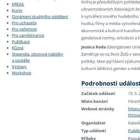
Kniha je přesvědčivým pohledem
KREAS
ultraortodoxních židovských žen
Kurzy
k vytváření nového hudebního a
Oznámení studijního oddělení
Pro uchazeče
hudba, filmy a média vytvořená 
Pro veřejnost
ekonomické a kulturní transfor
Pro zaměstnance
genderové normy, ortodoxii a l
Publikace
Jessica Roda
(Georgetown Unive
Různé
Stipendia, oborové nabídky
Zaměřuje se na život Židů v sev
a soutěže
politiky. Mezi její hlavní výzk
Výstavy
kulturní dědictví, gender a médi
Workshop
Podrobnosti událost
Začátek události
15. 5.
Místo konání
Filozo
Webové stránky
https:
throug
Organizátor
Kated
Typ události
Publik
Přílohy
Pozvá