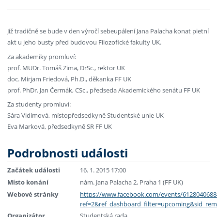
Již tradičně se bude v den výročí sebeupálení Jana Palacha konat pietní
akt u jeho busty před budovou Filozofické fakulty UK.
Za akademiky promluví:
prof. MUDr. Tomáš Zima, DrSc., rektor UK
doc. Mirjam Friedová, Ph.D., děkanka FF UK
prof. PhDr. Jan Čermák, CSc., předseda Akademického senátu FF UK
Za studenty promluví:
Sára Vidímová, místopředsedkyně Studentské unie UK
Eva Marková, předsedkyně SR FF UK
Podrobnosti události
Začátek události
16. 1. 2015 17:00
Místo konání
nám. Jana Palacha 2, Praha 1 (FF UK)
Webové stránky
https://www.facebook.com/events/6128040688
ref=2&ref_dashboard_filter=upcoming&sid_re
Organizátor
Studentská rada