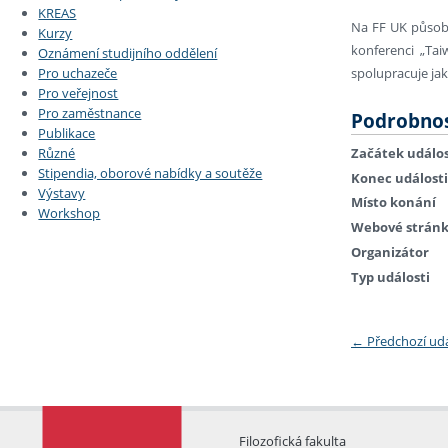
KREAS
Na FF UK působí
Kurzy
konferenci „Ta
Oznámení studijního oddělení
Pro uchazeče
spolupracuje jako
Pro veřejnost
Pro zaměstnance
Podrobnos
Publikace
Začátek událos
Různé
Stipendia, oborové nabídky a soutěže
Konec události
Výstavy
Místo konání
Workshop
Webové strán
Organizátor
Typ události
←
Předchozí ud
Filozofická fakulta