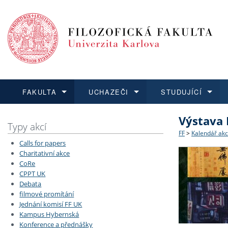
FAKULTA
UCHAZEČI
STUDUJÍCÍ
Výstava 
FAKULTA
UCHAZEČI
STUDUJÍCÍ
VĚDA A VÝZKUM
ZAHRANIČÍ
Struktura a
Co studova
Bakalářsk
O vědě a 
Aktuální n
Typy akcí
FF
>
Kalendář akc
Calls for papers
Dozvědět se více
Podat přihlášku
Dozvědět se více
Dozvědět se více
Dozvědět se více
Strategie 
Učitelské 
Doktorské
Akademické
Vyjíždějící
Charitativní akce
CoRe
CPPT UK
Podpora a
Informace 
Rigorózní 
Granty a p
Přijíždějíc
Debata
filmové promítání
Absolventi
Vyjíždějíc
Jednání komisí FF UK
Kampus Hybernská
Konference a přednášky
Fakultní š