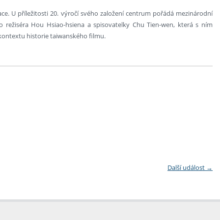
. U příležitosti 20. výročí svého založení centrum pořádá mezinárodní
 režiséra Hou Hsiao-hsiena a spisovatelky Chu Tien-wen, která s ním
ím kontextu historie taiwanského filmu.
Další událost
→