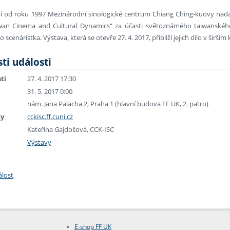
 od roku 1997 Mezinárodní sinologické centrum Chiang Ching-kuovy nadace
iwan Cinema and Cultural Dynamics“ za účasti světoznámého taiwanského
 scenáristka. Výstava, která se otevře 27. 4. 2017, přiblíží jejich dílo v širš
ti události
ti
27. 4. 2017 17:30
31. 5. 2017 0:00
nám. Jana Palacha 2, Praha 1 (hlavní budova FF UK, 2. patro)
ky
cckisc.ff.cuni.cz
Kateřina Gajdošová, CCK-ISC
Výstavy
álost
E-shop FF UK