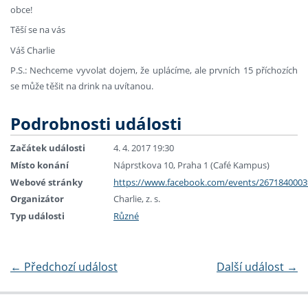
obce!
Těší se na vás
Váš Charlie
P.S.: Nechceme vyvolat dojem, že uplácíme, ale prvních 15 příchozích
se může těšit na drink na uvítanou.
Podrobnosti události
Začátek události
4. 4. 2017 19:30
Místo konání
Náprstkova 10, Praha 1 (Café Kampus)
Webové stránky
https://www.facebook.com/events/2671840003
Organizátor
Charlie, z. s.
Typ události
Různé
←
Předchozí událost
Další událost
→