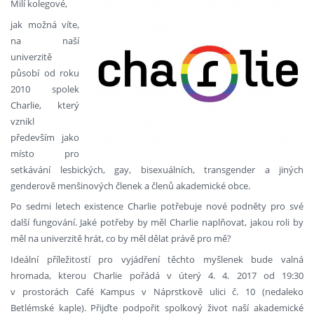
Milí kolegové,
jak možná víte,
na naší
univerzitě
působí od roku
2010 spolek
Charlie, který
vznikl
především jako
místo pro
setkávání lesbických, gay, bisexuálních, transgender a jiných
genderově menšinových členek a členů akademické obce.
Po sedmi letech existence Charlie potřebuje nové podněty pro své
další fungování. Jaké potřeby by měl Charlie naplňovat, jakou roli by
měl na univerzitě hrát, co by měl dělat právě pro mě?
Ideální příležitostí pro vyjádření těchto myšlenek bude valná
hromada, kterou Charlie pořádá v úterý 4. 4. 2017 od 19:30
v prostorách Café Kampus v Náprstkově ulici č. 10 (nedaleko
Betlémské kaple). Přijďte podpořit spolkový život naší akademické