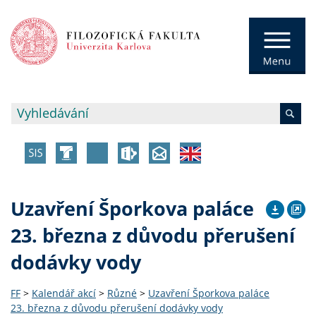
Uzavření Šporkova paláce
23. března z důvodu přerušení
dodávky vody
FF
>
Kalendář akcí
>
Různé
>
Uzavření Šporkova paláce
23. března z důvodu přerušení dodávky vody