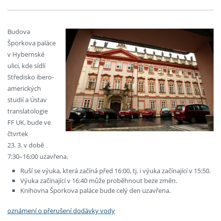
Budova
Šporkova paláce
v Hybernské
ulici, kde sídlí
Středisko ibero-
amerických
studií a Ústav
translatologie
FF UK, bude ve
čtvrtek
23. 3. v době
7:30–16:00 uzavřena.
Ruší se výuka, která začíná před 16:00, tj. i výuka začínající v 15:50.
Výuka začínající v 16:40 může proběhnout beze změn.
Knihovna Šporkova paláce bude celý den uzavřena.
oznámení o přerušení dodávky vody