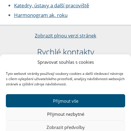
Katedry, ústavy a další pracoviště
Harmonogram ak. roku
Zobrazit plnou verzi stránek
Rychlé kontakty
Spravovat souhlas s cookies
Filozofická fakulta
Univerzita Karlova
Tyto webové stránky používají soubory cookies a další sledovací nástroje
nám. Jana Palacha 1/2
s cílem vylepšení uživatelského prostředí, analýzy návštěvnosti webových
116 38 Praha 1
stránek a zjištění zdroje návštěvnosti.
IČO: 00216208
DIČ: CZ00216208
Přijmout vše
Další kontakty
Přijmout nezbytné
Podatelna
Zobrazit předvolby