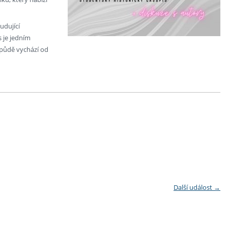
udující
s je jedním
ž půdě vychází od
Další událost
→