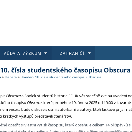
VĚDA A VÝZKUM
ZAHRANIČÍ
10. čísla studentského časopisu Obscura
 historie
t a jak se přihlásit
é a magisterské studium
výzkumu na FF UK
abídky a výběrová řízení
Pro m
Kurzy
Kurzy
Trans
Přijíž
í
>
Debata
>
Uvedení 10. čísla studentského časopisu Obscura
a další dokumenty
studijní programy
 studium
 kvalifikace
 studenti
Kniho
Progr
Studu
Vědec
Mimof
opis
Obscura
a Spolek studentů historie FF UK vás srdečně zve na uvedení nov
 benefity pro zaměstnance
k průběhu přijímacího řízení
řízení
rojekty
í studenti
E-sho
Univer
Podpor
Publi
East 
ntského časopisu
Obscura
, které proběhne 19. února 2025 od 19:00 v kavárně
m večera bude diskuze s osmi autorkami a autory, kteří laskavě přijali naš
 fakulty
í zaměstnanci
Výběr
i krátkých výstupů představili čtenářstvu.
né opatřit si vlastní výtisk časopisu, který obsahuje celkem 14 příspěvků s 
koly FF UK
Vydav
echnout si diskuzi na zajímavá témata a posedět v příjemné atmosféře podni