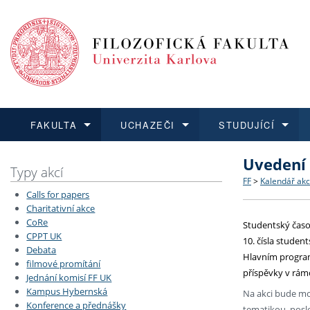
FAKULTA
UCHAZEČI
STUDUJÍCÍ
Uvedení 
FAKULTA
UCHAZEČI
STUDUJÍCÍ
VĚDA A VÝZKUM
ZAHRANIČÍ
Struktura a
Co studova
Bakalářsk
O vědě a 
Aktuální n
Typy akcí
FF
>
Kalendář akc
Calls for papers
Dozvědět se více
Podat přihlášku
Dozvědět se více
Dozvědět se více
Dozvědět se více
Strategie 
Učitelské 
Doktorské
Akademické
Vyjíždějící
Charitativní akce
CoRe
Studentský čas
CPPT UK
Podpora a
Informace 
Rigorózní 
Granty a p
Přijíždějíc
10. čísla stude
Debata
Hlavním programe
filmové promítání
Absolventi
Vyjíždějíc
příspěvky v rámc
Jednání komisí FF UK
Kampus Hybernská
Na akci bude mož
Konference a přednášky
Fakultní š
tematikou, posl