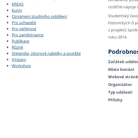
KREAS
rozličné nápoje 
Kurzy
Studentský čas
Oznámení studijního oddělení
Pro uchazeče
historických či 
Pro veřejnost
z projektů Spolk
Pro zaměstnance
roku 2014.
Publikace
Různé
Podrobnos
Stipendia, oborové nabídky a soutěže
Výstavy
Začátek událos
Workshop
Místo konání
Webové strán
Organizátor
Typ události
Přílohy