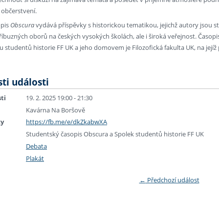
i občerstvení.
opis
Obscura
vydává příspěvky s historickou tematikou, jejichž autory jsou st
příbuzných oborů na českých vysokých školách, ale i široká veřejnost. Časopi
u studentů historie FF UK a jeho domovem je Filozofická fakulta UK, na její
ti události
ti
19. 2. 2025 19:00 - 21:30
Kavárna Na Boršově
ky
https://fb.me/e/dkZkabwXA
Studentský časopis Obscura a Spolek studentů historie FF UK
Debata
Plakát
←
Předchozí událost