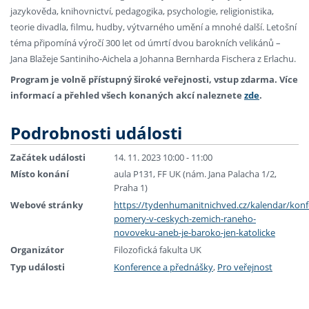
jazykověda, knihovnictví, pedagogika, psychologie, religionistika,
teorie divadla, filmu, hudby, výtvarného umění a mnohé další. Letošní
téma připomíná výročí 300 let od úmrtí dvou barokních velikánů –
Jana Blažeje Santiniho-Aichela a Johanna Bernharda Fischera z Erlachu.
Program je volně přístupný široké veřejnosti, vstup zdarma.
Více
informací a přehled všech konaných akcí naleznete
zde
.
Podrobnosti události
Začátek události
14. 11. 2023 10:00 - 11:00
Místo konání
aula P131, FF UK (nám. Jana Palacha 1/2,
Praha 1)
Webové stránky
https://tydenhumanitnichved.cz/kalendar/konf
pomery-v-ceskych-zemich-raneho-
novoveku-aneb-je-baroko-jen-katolicke
Organizátor
Filozofická fakulta UK
Typ události
Konference a přednášky
,
Pro veřejnost