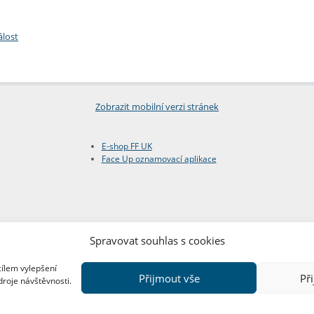
álost
Zobrazit mobilní verzi stránek
E-shop FF UK
Face Up oznamovací aplikace
Spravovat souhlas s cookies
cílem vylepšení
Přijmout vše
Př
droje návštěvnosti.
Copyright © FF UK 2026
Design:
Red Peppers