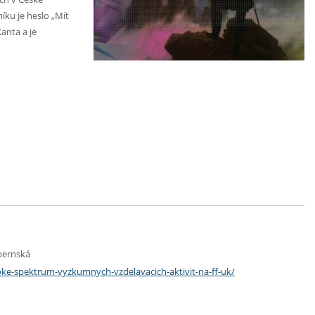
íku je heslo „Mít
anta a je
bernská
roke-spektrum-vyzkumnych-vzdelavacich-aktivit-na-ff-uk/