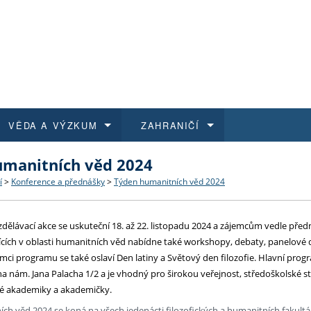
VĚDA A VÝZKUM
ZAHRANIČÍ
umanitních věd 2024
 historie
t a jak se přihlásit
é a magisterské studium
výzkumu na FF UK
abídky a výběrová řízení
Pro m
Kurzy
Kurzy
Trans
Přijíž
í
>
Konference a přednášky
>
Týden humanitních věd 2024
a další dokumenty
studijní programy
 studium
 kvalifikace
 studenti
Kniho
Progr
Studu
Vědec
Mimof
zdělávací akce se uskuteční 18. až 22. listopadu 2024 a zájemcům vedle pře
 benefity pro zaměstnance
k průběhu přijímacího řízení
řízení
rojekty
í studenti
E-sho
Univer
Podpor
Publi
East 
cích v oblasti humanitních věd nabídne také workshopy, debaty, panelové 
mci programu se také oslaví Den latiny a Světový den filozofie. Hlavní prog
 fakulty
í zaměstnanci
Výběr
 nám. Jana Palacha 1/2 a je vhodný pro širokou veřejnost, středoškolské stud
aké akademiky a akademičky.
koly FF UK
Vydav
ch věd 2024 se koná na všech jedenácti filozofických a humanitních fakultá