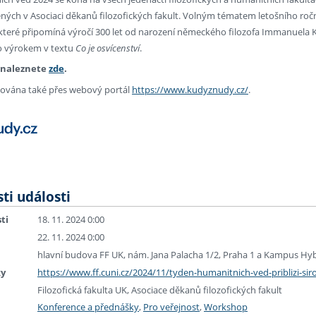
ných v Asociaci děkanů filozofických fakult. Volným tématem letošního ročn
které připomíná výročí 300 let od narození německého filozofa Immanuela K
o výrokem v textu
Co je osvícenství
.
 naleznete
zde
.
ována také přes webový portál
https://www.kudyznudy.cz/
.
ti události
ti
18. 11. 2024 0:00
22. 11. 2024 0:00
hlavní budova FF UK, nám. Jana Palacha 1/2, Praha 1 a Kampus Hy
ky
https://www.ff.cuni.cz/2024/11/tyden-humanitnich-ved-priblizi-si
Filozofická fakulta UK, Asociace děkanů filozofických fakult
Konference a přednášky
,
Pro veřejnost
,
Workshop