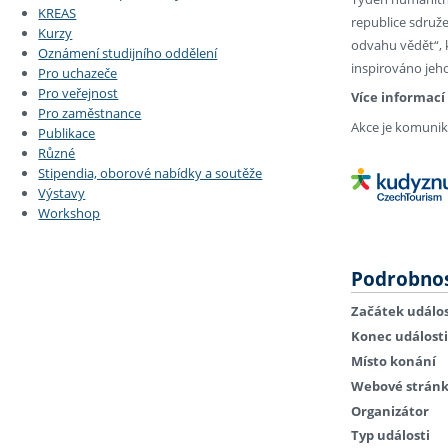
KREAS
republice sdruže
Kurzy
odvahu vědět“, 
Oznámení studijního oddělení
inspirováno jeh
Pro uchazeče
Pro veřejnost
Více informací
Pro zaměstnance
Akce je komunik
Publikace
Různé
Stipendia, oborové nabídky a soutěže
Výstavy
Workshop
Podrobnos
Začátek událos
Konec události
Místo konání
Webové strán
Organizátor
Typ události