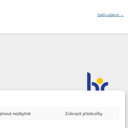
Další událost
→
ijmout nezbytné
Zobrazit předvolby