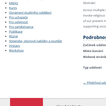
Abstrakt:
KREAS
Kurzy
Across multiple 
Oznámení studijního oddělení
invoke religious
Pro uchazeče
of our present m
Pro veřejnost
supporting social
Pro zaměstnance
Publikace
Různé
Podrobnos
Stipendia, oborové nabídky a soutěže
Začátek událos
Výstavy
Workshop
Místo konání
Webové strán
Typ události
←
Předchozí ud