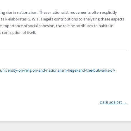
ng rise in nationalism. These nationalist movements often explicitly
 talk elaborates G. W. F. Hegel’s contributions to analyzing these aspects
importance of social cohesion, the role he attributes to habits in
s conception of itself.
-university-on-religion-and-nationalism-hegel-and-the-bulwarks-of-
Další událost
→