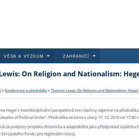
VĚDA A VÝZKUM
ZAHRANIČÍ
ewis: On Religion and Nationalism: Hegel
 historie
t a jak se přihlásit
é a magisterské studium
výzkumu na FF UK
abídky a výběrová řízení
Pro m
Kurzy
Kurzy
Trans
Přijíž
a další dokumenty
studijní programy
 studium
 kvalifikace
 studenti
Kniho
Progr
Studu
Vědec
Mimof
í
>
Konference a přednášky
>
Thomas Lewis: On Religion and Nationalism: Hegel a
 benefity pro zaměstnance
k průběhu přijímaček
řízení
rojekty
í studenti
E-sho
Univer
Podpor
Publi
East 
a Hegel v interdisciplinární perspektivě zve všechny zájemce na přednášku
lwarks of Political Order“. Přednáška se koná v úterý 17. 12. 2019 od 17:30 v
 fakulty
í zaměstnanci
Výběr
á za podpory projektu Kreativita a adaptabilita jako předpoklad úspěchu Ev
 Evropského fondu pro regionální rozvoj.
koly FF UK
Vydav