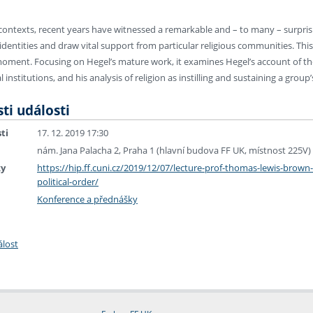
contexts, recent years have witnessed a remarkable and – to many – surprisi
 identities and draw vital support from particular religious communities. This
oment. Focusing on Hegel’s mature work, it examines Hegel’s account of the 
 institutions, and his analysis of religion as instilling and sustaining a group’
ti události
ti
17. 12. 2019 17:30
nám. Jana Palacha 2, Praha 1 (hlavní budova FF UK, místnost 225V)
ky
https://hip.ff.cuni.cz/2019/12/07/lecture-prof-thomas-lewis-brown
political-order/
Konference a přednášky
álost