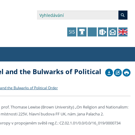
 and the Bulwarks of Political
édia a veřejnost
 dalšího vzdělávání
 dalšího vzdělávání
fer & Impact Office
dějící zaměstnanci
vna
amy s mikrocertifikátem
jící se specifickými potřebami
ké ceny a fondy
akultní financování výjezdů
nd the Bulwarks of Political Order
p fakulty
zita třetího věku
a a benefity pro studující
kace
and Central European Studies
 prof. Thomase Lewise (Brown University) „On Religion and Nationalism:
 místnosti 225V, hlavní budova FF UK, nám. Jana Palacha 2.
ová řízení
ropy v propojeném světě reg.č.: CZ.02.1.01/0.0/0.0/16_019/0000734
atelství FF UK