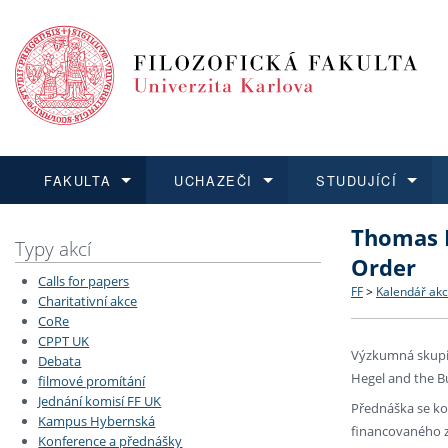
FAKULTA
UCHAZEČI
STUDUJÍCÍ
Thomas L
FAKULTA
UCHAZEČI
STUDUJÍCÍ
VĚDA A VÝZKUM
ZAHRANIČÍ
Struktura a
Co studova
Bakalářsk
O vědě a 
Aktuální n
Typy akcí
Order
Calls for papers
Dozvědět se více
Podat přihlášku
Dozvědět se více
Dozvědět se více
Dozvědět se více
Strategie 
Učitelské 
Doktorské
Akademické
Vyjíždějící
FF
>
Kalendář akc
Charitativní akce
CoRe
CPPT UK
Podpora a
Informace 
Rigorózní 
Granty a p
Přijíždějíc
Výzkumná skupin
Debata
Hegel and the Bu
filmové promítání
Absolventi
Vyjíždějíc
Jednání komisí FF UK
Přednáška se kon
Kampus Hybernská
financovaného z
Konference a přednášky
Fakultní š