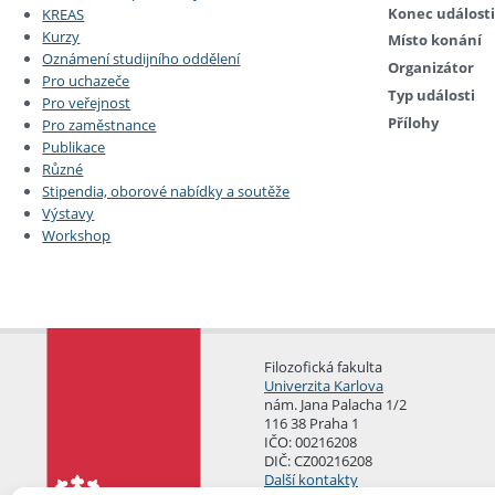
Konec události
KREAS
Kurzy
Místo konání
Oznámení studijního oddělení
Organizátor
Pro uchazeče
Typ události
Pro veřejnost
Přílohy
Pro zaměstnance
Publikace
Různé
Stipendia, oborové nabídky a soutěže
Výstavy
Workshop
Filozofická fakulta
Univerzita Karlova
nám. Jana Palacha 1/2
116 38 Praha 1
IČO: 00216208
DIČ: CZ00216208
Další kontakty