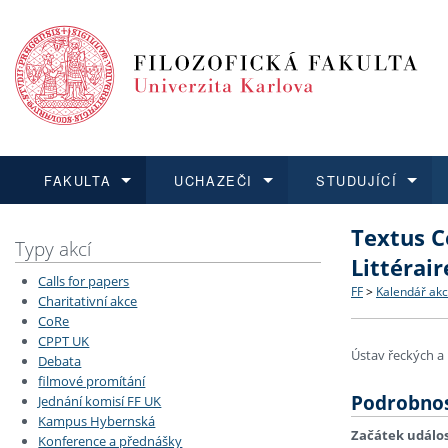
FAKULTA
UCHAZEČI
STUDUJÍCÍ
Textus C
FAKULTA
UCHAZEČI
STUDUJÍCÍ
VĚDA A VÝZKUM
ZAHRANIČÍ
Struktura a
Co studova
Bakalářsk
O vědě a 
Aktuální n
Typy akcí
Littérair
Calls for papers
Dozvědět se více
Podat přihlášku
Dozvědět se více
Dozvědět se více
Dozvědět se více
Strategie 
Učitelské 
Doktorské
Akademické
Vyjíždějící
FF
>
Kalendář akc
Charitativní akce
CoRe
CPPT UK
Podpora a
Informace 
Rigorózní 
Granty a p
Přijíždějíc
Ústav řeckých a 
Debata
filmové promítání
Absolventi
Vyjíždějíc
Podrobnos
Jednání komisí FF UK
Kampus Hybernská
Začátek událos
Konference a přednášky
Fakultní š