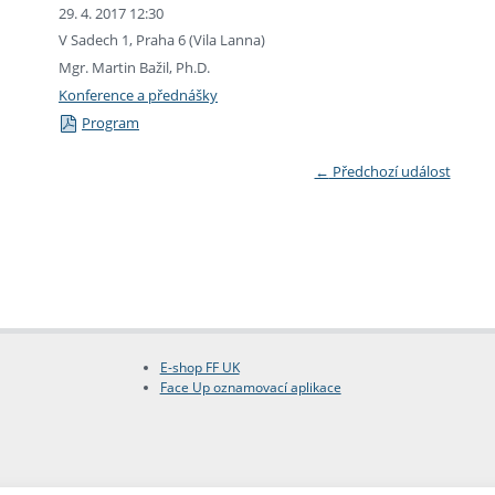
29. 4. 2017 12:30
V Sadech 1, Praha 6 (Vila Lanna)
Mgr. Martin Bažil, Ph.D.
Konference a přednášky
Program
←
Předchozí událost
E-shop FF UK
Face Up oznamovací aplikace